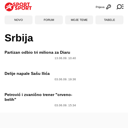
Prijava
Otvori profi
Ot
NOVO
FORUM
MOJE TEME
TABELE
Srbija
Partizan odbio tri miliona za Diaru
13.06.09. 10:40
Delije napale Sašu Ilića
03.06.09. 19:36
Petrović i zvanično trener "crveno-
belih"
03.06.09. 15:34