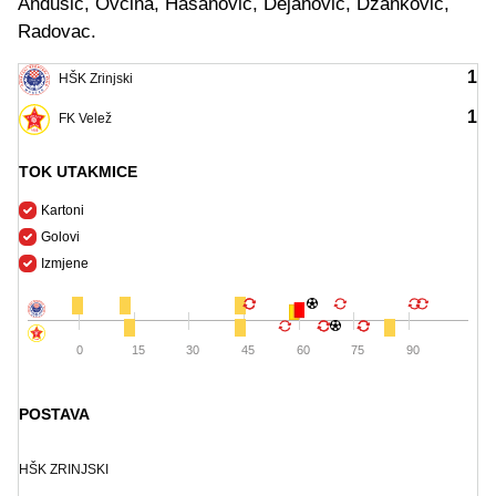
Anđušić, Ovčina, Hasanović, Dejanović, Džanković,
Radovac.
1
HŠK Zrinjski
1
FK Velež
TOK UTAKMICE
Kartoni
Golovi
Izmjene
0
15
30
45
60
75
90
POSTAVA
HŠK ZRINJSKI