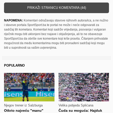
PRIKAŽI STRANICU KOMENTARA (44)
NAPOMENA:
Komentari odražavaju stavove njihovih autora/ica, a ne nužno
i stavove portala SportSport.ba te portal ne može i neće odgovarati za
sadržaj tih kometara. Komentari koji sadrže vrijeđanja, psovanja i vulgaran
riječnik mogu biti uklonjeni bez najave i objašnjenja, ali to ne obavezuje
SportSport.ba da obriše sve komentare koji krše pravila. Čitanjem prihvatate
mogućnost da među komentarima mogu biti pronađeni sadržaji koji mogu
biti u suprotnosti sa vašim uvjerenjima.
POPULARNO
Njegov trener iz Salzburga
Velika pobjeda Splićana
Otkrio najveću "manu"
Čuda su moguća: Hajduk