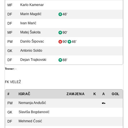
Karlo Kamenar
MF
Marin Magdić
DF
46'
Ivan Marić
DF
Matej Šakota
MF
90'
Danilo Šipovac
FW
90'
46'
Antonio Soldo
GK
Dejan Trajkovski
DF
88'
Trener:
-
FK VELEŽ
#
IGRAČ
ZAMJENA
K
A
GOL
Nemanja Anđušić
FW
Slaviša Bogdanović
GK
Mehmed Ćosić
DF