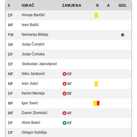
#
IGRAČ
ZAMJENA
K
A
GOL
Hrvoje Barišić
DF
Ivan Bašić
MF
Nemanja Bilbija
FW
Josip Čondrić
GK
Josip Ćorluka
DF
Slobodan Jakovljević
DF
Niko Janković
MF
69'
Ivan Jukić
MF
46'
Kerim Memija
DF
88'
Igor Savić
MF
Damir Zlomislić
MF
46'
Almir Bekić
DF
69'
Gregor Gulišija
DF