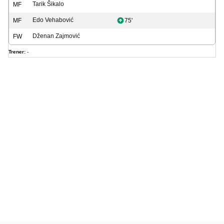
Tarik Šikalo
MF
Edo Vehabović
MF
75'
Dženan Zajmović
FW
Trener:
-