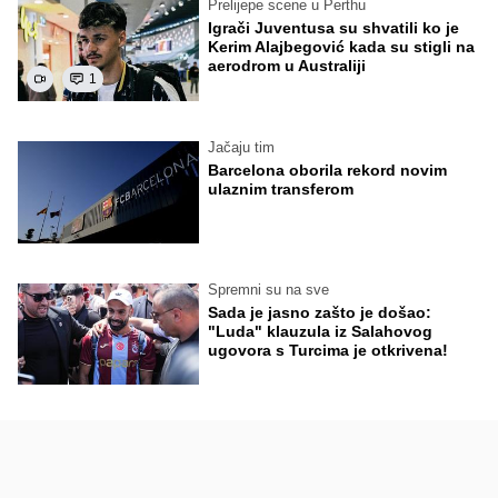
Prelijepe scene u Perthu
Igrači Juventusa su shvatili ko je
Kerim Alajbegović kada su stigli na
aerodrom u Australiji
1
Jačaju tim
Barcelona oborila rekord novim
ulaznim transferom
Spremni su na sve
Sada je jasno zašto je došao:
"Luda" klauzula iz Salahovog
ugovora s Turcima je otkrivena!