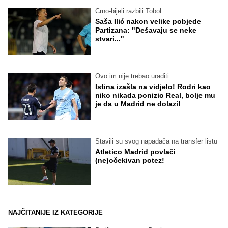
Crno-bijeli razbili Tobol
Saša Ilić nakon velike pobjede
Partizana: "Dešavaju se neke
stvari..."
Ovo im nije trebao uraditi
Istina izašla na vidjelo! Rodri kao
niko nikada ponizio Real, bolje mu
je da u Madrid ne dolazi!
Stavili su svog napadača na transfer listu
Atletico Madrid povlači
(ne)očekivan potez!
NAJČITANIJE IZ KATEGORIJE