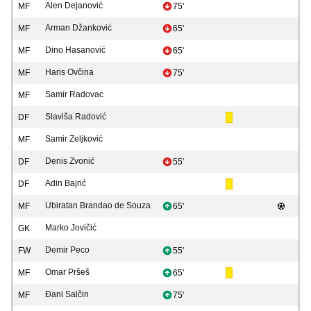
Alen Dejanović
MF
75'
Arman Džanković
MF
65'
Dino Hasanović
MF
65'
Haris Ovčina
MF
75'
Samir Radovac
MF
Slaviša Radović
DF
Samir Zeljković
MF
Denis Zvonić
DF
55'
Adin Bajrić
DF
Ubiratan Brandao de Souza
MF
65'
Marko Jovičić
GK
Demir Peco
FW
55'
Omar Pršeš
MF
65'
Đani Salčin
MF
75'