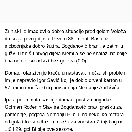
Zrinjski je imao dvije dobre situacije pred golom Veleža
do kraja prvog dijela. Prvo u 38. minuti Bašić iz
slobodnjaka dobro šutira, Bogdanović brani, a zatim u
gužvi u finišu prvog dijela Memija se ne snalazi najbolje
i na odmor se odlazi bez golova (0:0).
Domaći ofanzivnije kreću u nastavak meča, ali problem
im je napravio Igor Savić koji je dobio crveni karton u
57. minuti meča zbog povlačenja Nemanje Anđušića.
Ipak, pet minuta kasnije domaći postižu pogodak.
Golman Rođenih Slaviša Bogdanović pravi grešku za
pamćenje, pogađa Nemanju Bilbiju na nekoliko metara
od gola i lopta odlazi u mrežu za vodstvo Zrinjskog od
1:0 i 29. gol Bilbije ove sezone.