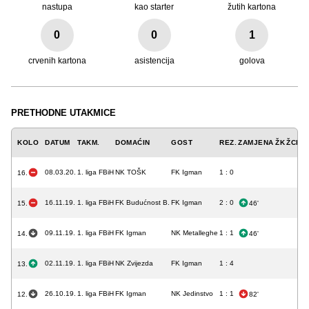
nastupa
kao starter
žutih kartona
0
0
1
crvenih kartona
asistencija
golova
PRETHODNE UTAKMICE
KOLO
DATUM
TAKM.
DOMAĆIN
GOST
REZ.
ZAMJENA
ŽK
ŽCK
C
08.03.20.
1. liga FBiH
NK TOŠK
FK Igman
1 : 0
16.
16.11.19.
1. liga FBiH
FK Budućnost B.
FK Igman
2 : 0
15.
46'
09.11.19.
1. liga FBiH
FK Igman
NK Metalleghe
1 : 1
14.
46'
02.11.19.
1. liga FBiH
NK Zvijezda
FK Igman
1 : 4
13.
26.10.19.
1. liga FBiH
FK Igman
NK Jedinstvo
1 : 1
12.
82'