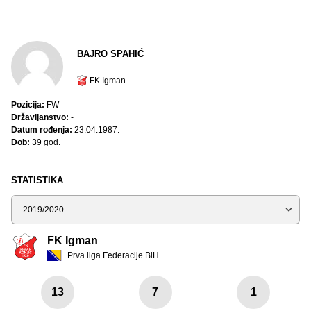
BAJRO SPAHIĆ
FK Igman
Pozicija:
FW
Državljanstvo:
-
Datum rođenja:
23.04.1987.
Dob:
39 god.
STATISTIKA
Sezona
FK Igman
Prva liga Federacije BiH
13
7
1