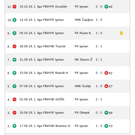
19.10.19.
1. liga FBiH
FK Goražde
FK Igman
2 : 0
11.
46'
13.10.19.
1. liga FBiH
FK Igman
HNK Čapljina
2 : 0
10.
05.10.19.
1. liga FBiH
FK Igman
FK Rudar K.
1 : 0
9.
28.09.19.
1. liga FBiH
NK Travnik
FK Igman
2 : 1
8.
21.09.19.
1. liga FBiH
FK Igman
NK Slaven Ž.
2 : 1
7.
15.09.19.
1. liga FBiH
FK Radnik H.
FK Igman
0 : 1
6.
81'
07.09.19.
1. liga FBiH
FK Igman
HNK Orašje
1 : 0
5.
67'
01.09.19.
1. liga FBiH
NK GOŠK
FK Igman
2 : 1
4.
24.08.19.
1. liga FBiH
FK Igman
FK Olimpik
0 : 1
3.
68'
17.08.19.
1. liga FBiH
NK Bratstvo G.
FK Igman
1 : 2
2.
70'