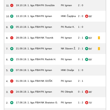
19.10.19.
1. liga FBiH
FK Goražde
FK Igman
2 : 0
11.
13.10.19.
1. liga FBiH
FK Igman
HNK Čapljina
2 : 0
10.
68'
05.10.19.
1. liga FBiH
FK Igman
FK Rudar K.
1 : 0
9.
28.09.19.
1. liga FBiH
NK Travnik
FK Igman
2 : 1
8.
63'
21.09.19.
1. liga FBiH
FK Igman
NK Slaven Ž.
2 : 1
7.
64'
15.09.19.
1. liga FBiH
FK Radnik H.
FK Igman
0 : 1
6.
69'
07.09.19.
1. liga FBiH
FK Igman
HNK Orašje
1 : 0
5.
01.09.19.
1. liga FBiH
NK GOŠK
FK Igman
2 : 1
4.
24.08.19.
1. liga FBiH
FK Igman
FK Olimpik
0 : 1
3.
46'
17.08.19.
1. liga FBiH
NK Bratstvo G.
FK Igman
1 : 2
2.
70'