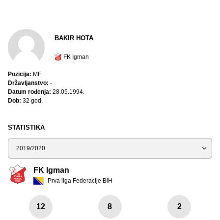
BAKIR HOTA
FK Igman
Pozicija:
MF
Državljanstvo:
-
Datum rođenja:
28.05.1994.
Dob:
32 god.
STATISTIKA
Sezona
FK Igman
Prva liga Federacije BiH
12
8
2