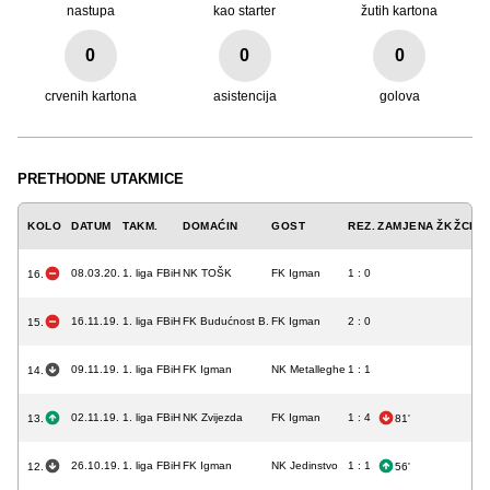
nastupa
kao starter
žutih kartona
0
0
0
crvenih kartona
asistencija
golova
PRETHODNE UTAKMICE
KOLO
DATUM
TAKM.
DOMAĆIN
GOST
REZ.
ZAMJENA
ŽK
ŽCK
C
08.03.20.
1. liga FBiH
NK TOŠK
FK Igman
1 : 0
16.
16.11.19.
1. liga FBiH
FK Budućnost B.
FK Igman
2 : 0
15.
09.11.19.
1. liga FBiH
FK Igman
NK Metalleghe
1 : 1
14.
02.11.19.
1. liga FBiH
NK Zvijezda
FK Igman
1 : 4
13.
81'
26.10.19.
1. liga FBiH
FK Igman
NK Jedinstvo
1 : 1
12.
56'