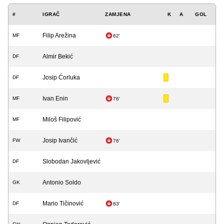
#
IGRAČ
ZAMJENA
K
A
GOL
Filip Arežina
MF
62'
Almir Bekić
DF
Josip Ćorluka
DF
Ivan Enin
MF
76'
Miloš Filipović
MF
Josip Ivančić
FW
76'
Slobodan Jakovljević
DF
Antonio Soldo
GK
Mario Tičinović
DF
83'