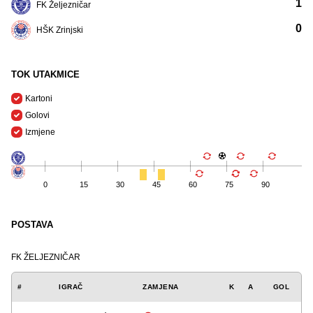
1
FK Željezničar
0
HŠK Zrinjski
TOK UTAKMICE
Kartoni
Golovi
Izmjene
0
15
30
45
60
75
90
POSTAVA
FK ŽELJEZNIČAR
#
IGRAČ
ZAMJENA
K
A
GOL