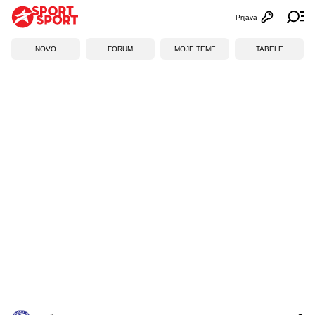
Prijava
Otvori profi
Ot
NOVO
FORUM
MOJE TEME
TABELE