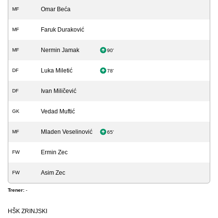
Omar Beća
MF
Faruk Duraković
MF
Nermin Jamak
MF
90'
Luka Miletić
DF
78'
Ivan Miličević
DF
Vedad Muftić
GK
Mladen Veselinović
MF
65'
Ermin Zec
FW
Asim Zec
FW
Trener:
-
HŠK ZRINJSKI