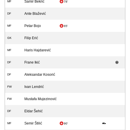
Samir Bekrić
MF
78'
Ante Blažević
DF
Petar Bojo
MF
65'
Filip Erić
GK
Haris Hajdarević
MF
Frane Ikić
DF
Aleksandar Kosorić
DF
Ivan Lendrić
FW
Mustafa Mujezinović
FW
Eldar Šehić
DF
Semir Štilić
MF
90'