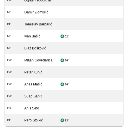
Ognjen Todorović
FW
Damir Zlomislić
MF
Tomislav Barbarić
DF
Ivan Bašić
MF
62'
Blaž Bošković
MF
Miljan Govedarica
FW
76'
Petar Kunić
FW
Anes Mašić
FW
76'
Suad Sahiti
FW
Anis Sefo
GK
Pero Stojkić
DF
83'