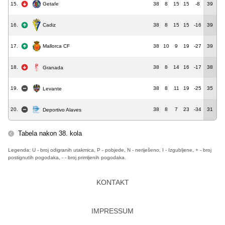
Getafe
15.
38
8
15
15
-8
39
Cadiz
16.
38
8
15
15
-16
39
17.
38
10
9
19
-27
39
Mallorca CF
18.
38
8
14
16
-17
38
Granada
19.
38
8
11
19
-25
35
Levante
20.
38
8
7
23
-34
31
Deportivo Alaves
Tabela nakon 38. kola
Legenda: U - broj odigranih utakmica, P - pobjede, N - neriješeno, I - Izgubljene, + - broj
postignutih pogodaka, - - broj primljenih pogodaka.
KONTAKT
IMPRESSUM