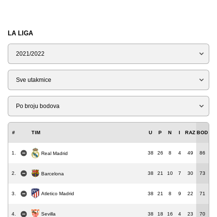
LA LIGA
Sezona
Tip
Liga
#
TIM
U
P
N
I
RAZ
BOD
1.
38
26
8
4
49
86
Real Madrid
2.
38
21
10
7
30
73
Barcelona
3.
38
21
8
9
22
71
Atletico Madrid
4.
38
18
16
4
23
70
Sevilla