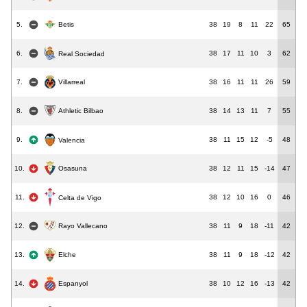
5.
Betis
38
19
8
11
22
65
6.
38
17
11
10
3
62
Real Sociedad
7.
38
16
11
11
26
59
Villarreal
8.
38
14
13
11
7
55
Athletic Bilbao
9.
38
11
15
12
-5
48
Valencia
10.
38
12
11
15
-14
47
Osasuna
11.
38
12
10
16
0
46
Celta de Vigo
12.
Rayo Vallecano
38
11
9
18
-11
42
13.
38
11
9
18
-12
42
Elche
14.
38
10
12
16
-13
42
Espanyol