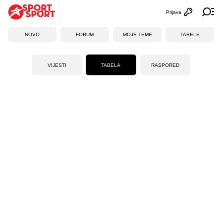
Prijava
Otvori profi
Ot
NOVO
FORUM
MOJE TEME
TABELE
VIJESTI
TABELA
RASPORED