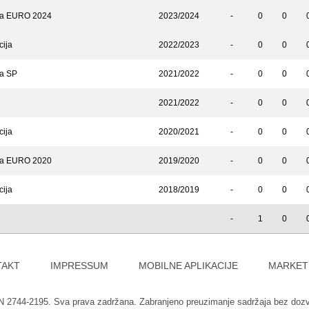
 za EURO 2024
2023/2024
-
0
0
cija
2022/2023
-
0
0
za SP
2021/2022
-
0
0
2021/2022
-
0
0
cija
2020/2021
-
0
0
 za EURO 2020
2019/2020
-
0
0
cija
2018/2019
-
0
0
-
1
0
TAKT
IMPRESSUM
MOBILNE APLIKACIJE
MARKET
SN 2744-2195. Sva prava zadržana. Zabranjeno preuzimanje sadržaja bez doz