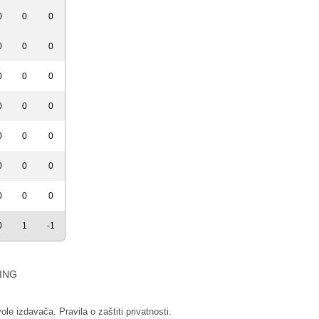
0
0
0
0
0
0
0
0
0
0
0
0
0
0
0
0
0
0
0
0
0
0
1
-1
ING
vole izdavača.
Pravila o zaštiti privatnosti.