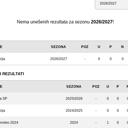
Sezona
Nema unešenih rezultata za sezonu
2026/2027
!
JE
SEZONA
POZ
U
P
N
cija
2026/2027
-
0
0
0
I REZULTATI
JE
SEZONA
POZ
U
P
za SP
2025/2026
-
0
0
cija
2024/2025
-
0
0
enstvo 2024
2024
-
1
0