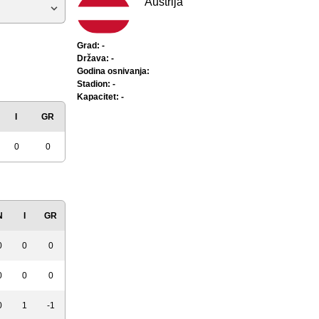
Austrija
Grad: -
Država: -
Godina osnivanja:
Stadion: -
Kapacitet: -
I
GR
0
0
N
I
GR
0
0
0
0
0
0
0
1
-1