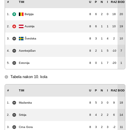
#
TIM
U
P
N
I
RAZ
BOD
1.
Belgija
8
6
2
0
18
20
2.
Austrija
8
6
1
1
10
19
3.
Švedska
8
3
1
4
2
10
4.
Azerbejdžan
8
2
1
5
-10
7
5.
Estonija
8
0
1
7
-20
1
Tabela nakon 10. kola
#
TIM
U
P
N
I
RAZ
BOD
1.
Mađarska
8
5
3
0
9
18
2.
Srbija
8
4
2
2
6
14
3.
Crna Gora
8
3
2
3
-2
11