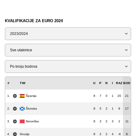
KVALIFIKACIJE ZA EURO 2024
Sezona
Tip
Liga
#
TIM
U
P
N
I
RAZ
BOD
1.
Španija
8
7
0
1
20
21
2.
Škotska
8
5
2
1
9
17
3.
Norveška
8
3
2
3
2
11
4.
Gruzija
8
2
2
4
-6
8