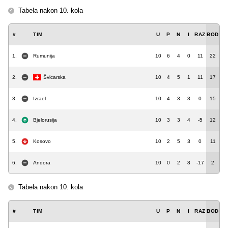
Tabela nakon 10. kola
#
TIM
U
P
N
I
RAZ
BOD
1.
Rumunija
10
6
4
0
11
22
2.
Švicarska
10
4
5
1
11
17
3.
Izrael
10
4
3
3
0
15
4.
Bjelorusija
10
3
3
4
-5
12
5.
Kosovo
10
2
5
3
0
11
6.
Andora
10
0
2
8
-17
2
Tabela nakon 10. kola
#
TIM
U
P
N
I
RAZ
BOD