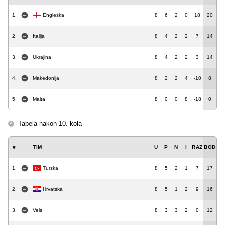
1.
Engleska
8
6
2
0
18
20
2.
Italija
8
4
2
2
7
14
3.
Ukrajina
8
4
2
2
3
14
4.
Makedonija
8
2
2
4
-10
8
5.
Malta
8
0
0
8
-18
0
Tabela nakon 10. kola
#
TIM
U
P
N
I
RAZ
BOD
1.
Turska
8
5
2
1
7
17
2.
Hrvatska
8
5
1
2
9
16
3.
Vels
8
3
3
2
0
12