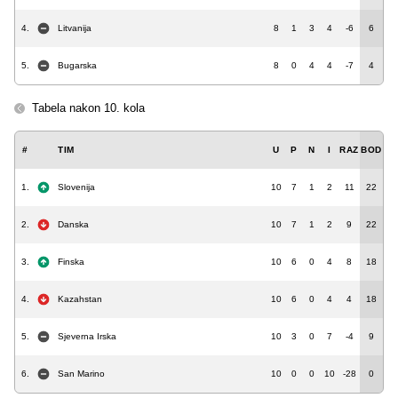
4.
Litvanija
8
1
3
4
-6
6
5.
Bugarska
8
0
4
4
-7
4
Tabela nakon 10. kola
#
TIM
U
P
N
I
RAZ
BOD
1.
Slovenija
10
7
1
2
11
22
2.
Danska
10
7
1
2
9
22
3.
Finska
10
6
0
4
8
18
4.
Kazahstan
10
6
0
4
4
18
5.
Sjeverna Irska
10
3
0
7
-4
9
6.
San Marino
10
0
0
10
-28
0