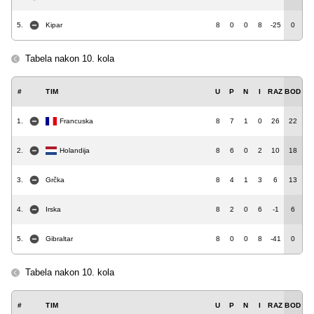
5.
Kipar
8
0
0
8
-25
0
Tabela nakon 10. kola
#
TIM
U
P
N
I
RAZ
BOD
1.
Francuska
8
7
1
0
26
22
2.
Holandija
8
6
0
2
10
18
3.
Grčka
8
4
1
3
6
13
4.
Irska
8
2
0
6
-1
6
5.
Gibraltar
8
0
0
8
-41
0
Tabela nakon 10. kola
#
TIM
U
P
N
I
RAZ
BOD