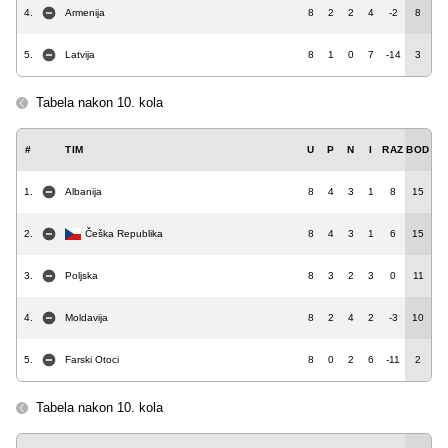
4.
Armenija
8
2
2
4
-2
8
5.
Latvija
8
1
0
7
-14
3
Tabela nakon 10. kola
#
TIM
U
P
N
I
RAZ
BOD
1.
Albanija
8
4
3
1
8
15
2.
Češka Republika
8
4
3
1
6
15
3.
Poljska
8
3
2
3
0
11
4.
Moldavija
8
2
4
2
-3
10
5.
Farski Otoci
8
0
2
6
-11
2
Tabela nakon 10. kola