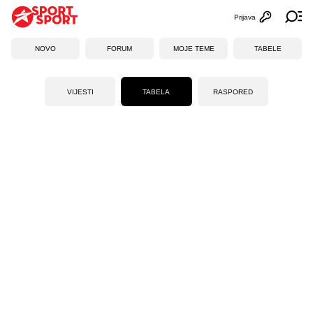
Prijava
Otvori profi
Ot
NOVO
FORUM
MOJE TEME
TABELE
VIJESTI
TABELA
RASPORED