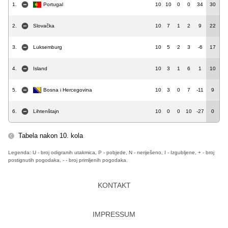
1.
Portugal
10
10
0
0
34
30
2.
Slovačka
10
7
1
2
9
22
3.
Luksemburg
10
5
2
3
-6
17
4.
Island
10
3
1
6
1
10
5.
Bosna i Hercegovina
10
3
0
7
-11
9
6.
Lihtenštajn
10
0
0
10
-27
0
Tabela nakon 10. kola
Legenda: U - broj odigranih utakmica, P - pobjede, N - neriješeno, I - Izgubljene, + - broj
postignutih pogodaka, - - broj primljenih pogodaka.
KONTAKT
IMPRESSUM