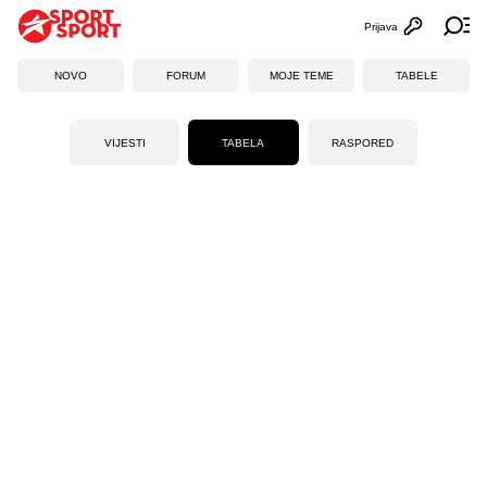
Prijava
Otvori profi
Ot
NOVO
FORUM
MOJE TEME
TABELE
VIJESTI
TABELA
RASPORED