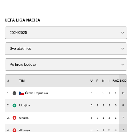
UEFA LIGA NACIJA
Sezona
Tip
Liga
#
TIM
U
P
N
I
RAZ
BOD
1.
Češka Republika
6
3
2
1
1
11
2.
Ukrajina
6
2
2
2
0
8
3.
Gruzija
6
2
1
3
1
7
4.
Albanija
6
2
1
3
-2
7