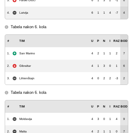
3.
Farski Otoci
6
1
3
2
-1
6
4.
Latvija
6
1
1
4
-7
4
Tabela nakon 6. kola
#
TIM
U
P
N
I
RAZ
BOD
1.
San Marino
4
2
1
1
2
7
2.
Gibraltar
4
1
3
0
1
6
3.
Lihtenštajn
4
0
2
2
-3
2
Tabela nakon 6. kola
#
TIM
U
P
N
I
RAZ
BOD
1.
Moldavija
4
3
0
1
4
9
2.
Malta
4
2
1
1
0
7