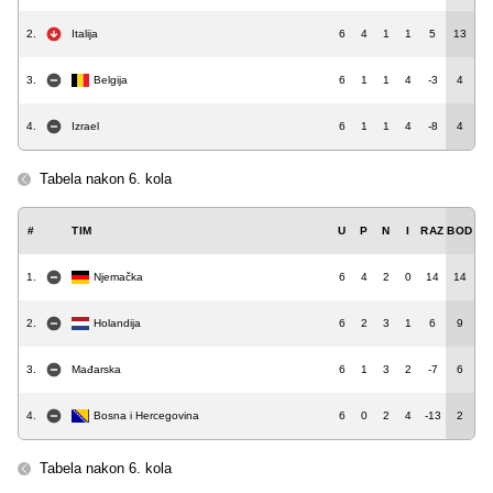
2.
Italija
6
4
1
1
5
13
3.
Belgija
6
1
1
4
-3
4
4.
Izrael
6
1
1
4
-8
4
Tabela nakon 6. kola
#
TIM
U
P
N
I
RAZ
BOD
1.
Njemačka
6
4
2
0
14
14
2.
Holandija
6
2
3
1
6
9
3.
Mađarska
6
1
3
2
-7
6
4.
Bosna i Hercegovina
6
0
2
4
-13
2
Tabela nakon 6. kola