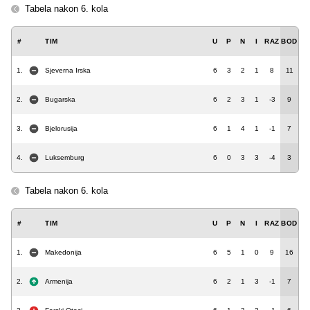
Tabela nakon 6. kola
#
TIM
U
P
N
I
RAZ
BOD
1.
Sjeverna Irska
6
3
2
1
8
11
2.
Bugarska
6
2
3
1
-3
9
3.
Bjelorusija
6
1
4
1
-1
7
4.
Luksemburg
6
0
3
3
-4
3
Tabela nakon 6. kola
#
TIM
U
P
N
I
RAZ
BOD
1.
Makedonija
6
5
1
0
9
16
2.
Armenija
6
2
1
3
-1
7