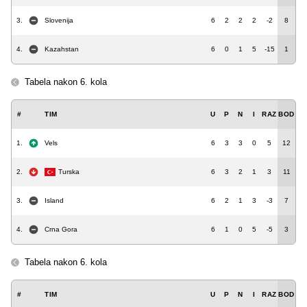
3.
Slovenija
6
2
2
2
-2
8
4.
Kazahstan
6
0
1
5
-15
1
Tabela nakon 6. kola
#
TIM
U
P
N
I
RAZ
BOD
1.
Vels
6
3
3
0
5
12
2.
Turska
6
3
2
1
3
11
3.
Island
6
2
1
3
-3
7
4.
Crna Gora
6
1
0
5
-5
3
Tabela nakon 6. kola
#
TIM
U
P
N
I
RAZ
BOD