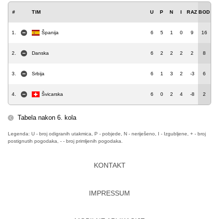
#
TIM
U
P
N
I
RAZ
BOD
1.
Španija
6
5
1
0
9
16
2.
Danska
6
2
2
2
2
8
3.
Srbija
6
1
3
2
-3
6
4.
Švicarska
6
0
2
4
-8
2
Tabela nakon 6. kola
Legenda: U - broj odigranih utakmica, P - pobjede, N - neriješeno, I - Izgubljene, + - broj
postignutih pogodaka, - - broj primljenih pogodaka.
KONTAKT
IMPRESSUM