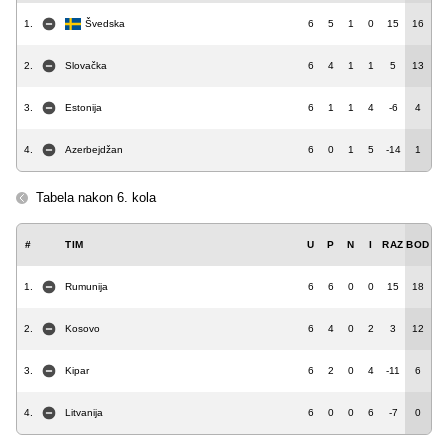
1.
Švedska
6
5
1
0
15
16
2.
Slovačka
6
4
1
1
5
13
3.
Estonija
6
1
1
4
-6
4
4.
Azerbejdžan
6
0
1
5
-14
1
Tabela nakon 6. kola
#
TIM
U
P
N
I
RAZ
BOD
1.
Rumunija
6
6
0
0
15
18
2.
Kosovo
6
4
0
2
3
12
3.
Kipar
6
2
0
4
-11
6
4.
Litvanija
6
0
0
6
-7
0