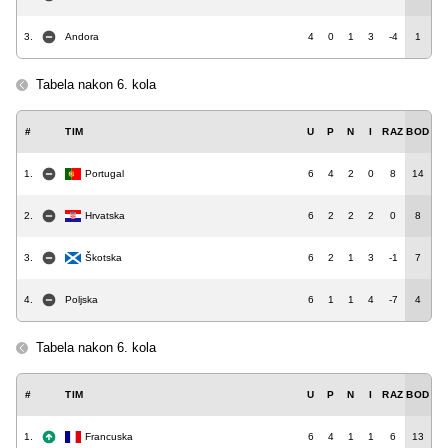
3.
Andora
4
0
1
3
-4
1
Tabela nakon 6. kola
#
TIM
U
P
N
I
RAZ
BOD
1.
Portugal
6
4
2
0
8
14
2.
Hrvatska
6
2
2
2
0
8
3.
Škotska
6
2
1
3
-1
7
4.
Poljska
6
1
1
4
-7
4
Tabela nakon 6. kola
#
TIM
U
P
N
I
RAZ
BOD
1.
Francuska
6
4
1
1
6
13