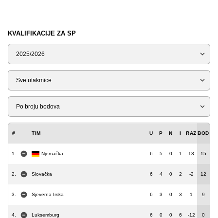
KVALIFIKACIJE ZA SP
Sezona
Tip
Liga
#
TIM
U
P
N
I
RAZ
BOD
1.
Njemačka
6
5
0
1
13
15
2.
Slovačka
6
4
0
2
-2
12
3.
Sjeverna Irska
6
3
0
3
1
9
4.
Luksemburg
6
0
0
6
-12
0