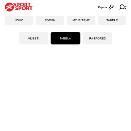
Prijava
Otvori profi
Ot
NOVO
FORUM
MOJE TEME
TABELE
VIJESTI
TABELA
RASPORED