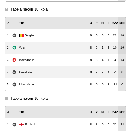
Tabela nakon 10. kola
#
TIM
U
P
N
I
RAZ
BOD
1.
Belgija
8
5
3
0
22
18
2.
Vels
8
5
1
2
10
16
3.
Makedonija
8
3
4
1
3
13
4.
Kazahstan
8
2
2
4
-4
8
5.
Lihtenštajn
8
0
0
8
-31
0
Tabela nakon 10. kola
#
TIM
U
P
N
I
RAZ
BOD
1.
Engleska
8
8
0
0
22
24