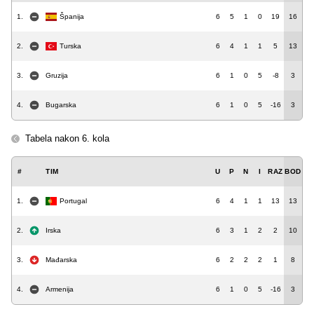
1.
Španija
6
5
1
0
19
16
2.
Turska
6
4
1
1
5
13
3.
Gruzija
6
1
0
5
-8
3
4.
Bugarska
6
1
0
5
-16
3
Tabela nakon 6. kola
#
TIM
U
P
N
I
RAZ
BOD
1.
Portugal
6
4
1
1
13
13
2.
Irska
6
3
1
2
2
10
3.
Mađarska
6
2
2
2
1
8
4.
Armenija
6
1
0
5
-16
3