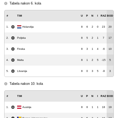
Tabela nakon 6. kola
#
TIM
U
P
N
I
RAZ
BOD
1.
Holandija
8
6
2
0
23
20
2.
Poljska
8
5
2
1
7
17
3.
Finska
8
3
1
4
-6
10
4.
Malta
8
1
2
5
-15
5
5.
Litvanija
8
0
3
5
-9
3
Tabela nakon 10. kola
#
TIM
U
P
N
I
RAZ
BOD
1.
Austrija
8
6
1
1
18
19