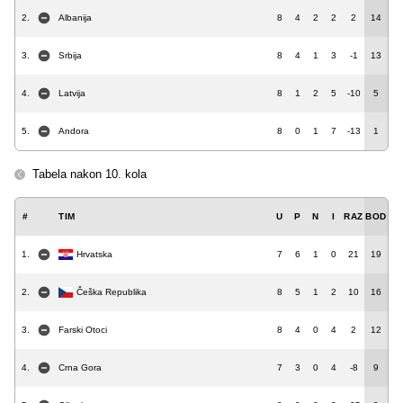
2.
Albanija
8
4
2
2
2
14
3.
Srbija
8
4
1
3
-1
13
4.
Latvija
8
1
2
5
-10
5
5.
Andora
8
0
1
7
-13
1
Tabela nakon 10. kola
#
TIM
U
P
N
I
RAZ
BOD
1.
Hrvatska
7
6
1
0
21
19
2.
Češka Republika
8
5
1
2
10
16
3.
Farski Otoci
8
4
0
4
2
12
4.
Crna Gora
7
3
0
4
-8
9