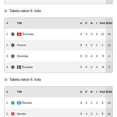
Tabela nakon 6. kola
#
TIM
U
P
N
I
RAZ
BOD
1.
Švicarska
6
4
2
0
12
14
2.
Kosovo
6
3
2
1
1
11
3.
Slovenija
6
0
4
2
-5
4
4.
Švedska
6
0
2
4
-8
2
Tabela nakon 6. kola
#
TIM
U
P
N
I
RAZ
BOD
1.
Škotska
6
4
1
1
6
13
2.
Danska
6
3
2
1
9
11