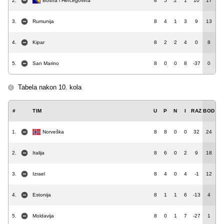
2.
Bosna i Hercegovina
8
5
2
1
10
17
3.
Rumunija
8
4
1
3
9
13
4.
Kipar
8
2
2
4
0
8
5.
San Marino
8
0
0
8
-37
0
Tabela nakon 10. kola
#
TIM
U
P
N
I
RAZ
BOD
1.
Norveška
8
8
0
0
32
24
2.
Italija
8
6
0
2
9
18
3.
Izrael
8
4
0
4
-1
12
4.
Estonija
8
1
1
6
-13
4
5.
Moldavija
8
0
1
7
-27
1