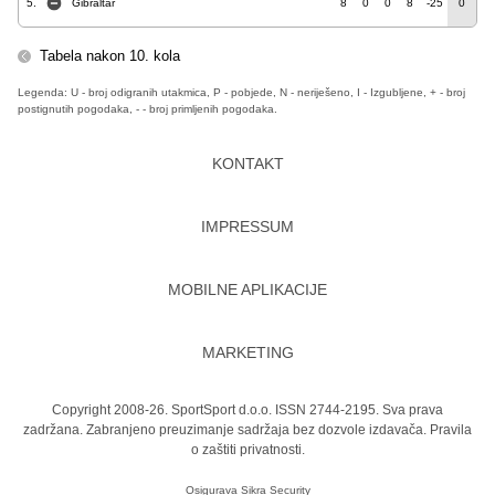
5.
Gibraltar
8
0
0
8
-25
0
Tabela nakon 10. kola
Legenda: U - broj odigranih utakmica, P - pobjede, N - neriješeno, I - Izgubljene, + - broj
postignutih pogodaka, - - broj primljenih pogodaka.
KONTAKT
IMPRESSUM
MOBILNE APLIKACIJE
MARKETING
Copyright 2008-26. SportSport d.o.o. ISSN 2744-2195. Sva prava
zadržana. Zabranjeno preuzimanje sadržaja bez dozvole izdavača.
Pravila
o zaštiti privatnosti.
Osigurava
Sikra Security