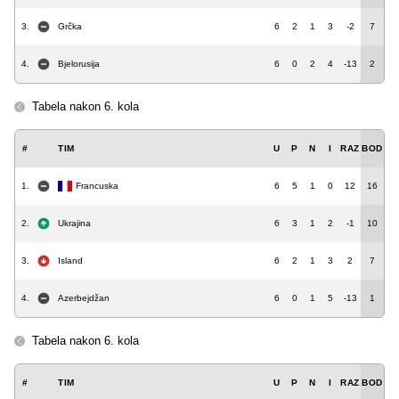
3.
Grčka
6
2
1
3
-2
7
4.
Bjelorusija
6
0
2
4
-13
2
Tabela nakon 6. kola
#
TIM
U
P
N
I
RAZ
BOD
1.
Francuska
6
5
1
0
12
16
2.
Ukrajina
6
3
1
2
-1
10
3.
Island
6
2
1
3
2
7
4.
Azerbejdžan
6
0
1
5
-13
1
Tabela nakon 6. kola
#
TIM
U
P
N
I
RAZ
BOD