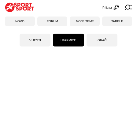
Prijava
Otvori profi
Ot
NOVO
FORUM
MOJE TEME
TABELE
VIJESTI
UTAKMICE
IGRAČI