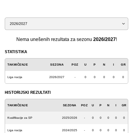
Sezona
Nema unešenih rezultata za sezonu
2026/2027
!
STATISTIKA
TAKMIČENJE
SEZONA
POZ
U
P
N
I
GR
Liga nacija
2026/2027
-
0
0
0
0
0
HISTORIJSKI REZULTATI
TAKMIČENJE
SEZONA
POZ
U
P
N
I
GR
Kvalifikacije za SP
2025/2026
-
0
0
0
0
0
Liga nacija
2024/2025
-
0
0
0
0
0