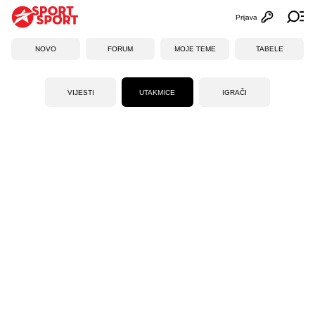
Prijava
Otvori profi
Ot
NOVO
FORUM
MOJE TEME
TABELE
VIJESTI
UTAKMICE
IGRAČI