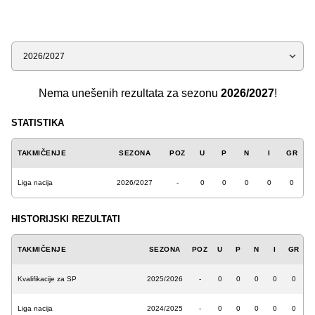
Sezona
Nema unešenih rezultata za sezonu
2026/2027
!
STATISTIKA
TAKMIČENJE
SEZONA
POZ
U
P
N
I
GR
Liga nacija
2026/2027
-
0
0
0
0
0
HISTORIJSKI REZULTATI
TAKMIČENJE
SEZONA
POZ
U
P
N
I
GR
Kvalifikacije za SP
2025/2026
-
0
0
0
0
0
Liga nacija
2024/2025
-
0
0
0
0
0