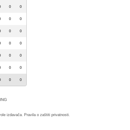
0
0
0
0
0
0
0
0
0
0
0
0
0
0
0
0
0
0
0
0
0
ING
vole izdavača.
Pravila o zaštiti privatnosti.