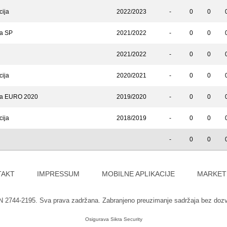
cija
2022/2023
-
0
0
za SP
2021/2022
-
0
0
2021/2022
-
0
0
cija
2020/2021
-
0
0
 za EURO 2020
2019/2020
-
0
0
cija
2018/2019
-
0
0
-
0
0
TAKT
IMPRESSUM
MOBILNE APLIKACIJE
MARKET
SN 2744-2195. Sva prava zadržana. Zabranjeno preuzimanje sadržaja bez doz
Osigurava
Sikra Security