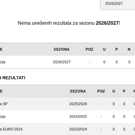
Sezona
Nema unešenih rezultata za sezonu
2026/2027
!
JE
SEZONA
POZ
U
P
N
cija
2026/2027
-
0
0
0
I REZULTATI
JE
SEZONA
POZ
U
P
za SP
2025/2026
-
0
0
cija
2024/2025
-
0
0
 za EURO 2024
2023/2024
-
0
0