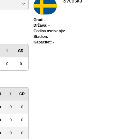
Švedska
Grad: -
Država: -
Godina osnivanja:
Stadion: -
Kapacitet: -
I
GR
0
0
N
I
GR
0
0
0
0
0
0
0
0
0