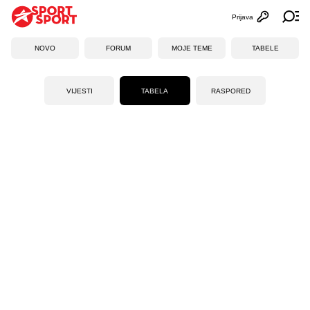
Prijava
Otvori profi
Ot
NOVO
FORUM
MOJE TEME
TABELE
VIJESTI
TABELA
RASPORED