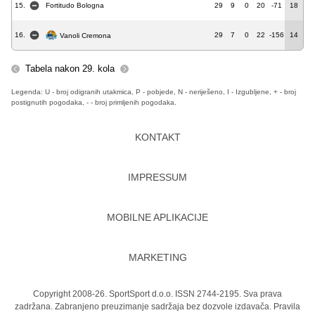
15.
Fortitudo Bologna
29
9
0
20
-71
18
16.
29
7
0
22
-156
14
Vanoli Cremona
Tabela nakon 29. kola
Legenda: U - broj odigranih utakmica, P - pobjede, N - neriješeno, I - Izgubljene, + - broj
postignutih pogodaka, - - broj primljenih pogodaka.
KONTAKT
IMPRESSUM
MOBILNE APLIKACIJE
MARKETING
Copyright 2008-26. SportSport d.o.o. ISSN 2744-2195. Sva prava
zadržana. Zabranjeno preuzimanje sadržaja bez dozvole izdavača.
Pravila