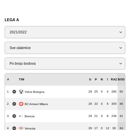
LEGA A
Sezona
Tip
Liga
#
TIM
U
P
N
I
RAZ
BOD
1.
29
25
0
4
280
50
Virtus Bologna
2.
29
23
0
6
305
46
BC Armani Milano
3.
29
21
0
8
236
42
Brescia
4.
29
17
0
12
39
34
Venezia