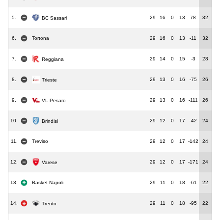
5.
29
16
0
13
78
32
BC Sassari
6.
Tortona
29
16
0
13
-11
32
7.
29
14
0
15
-3
28
Reggiana
8.
29
13
0
16
-75
26
Trieste
9.
29
13
0
16
-111
26
VL Pesaro
10.
29
12
0
17
-42
24
Brindisi
11.
Treviso
29
12
0
17
-142
24
12.
29
12
0
17
-171
24
Varese
13.
Basket Napoli
29
11
0
18
-61
22
14.
29
11
0
18
-95
22
Trento