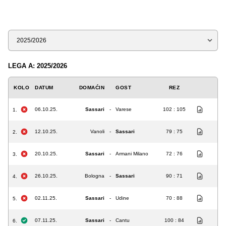
Sezona
LEGA A: 2025/2026
KOLO
DATUM
DOMAĆIN
GOST
REZ
06.10.25.
Sassari
-
Varese
102 : 105
1.
12.10.25.
Vanoli
-
Sassari
79 : 75
2.
20.10.25.
Sassari
-
Armani Milano
72 : 76
3.
26.10.25.
Bologna
-
Sassari
90 : 71
4.
02.11.25.
Sassari
-
Udine
70 : 88
5.
07.11.25.
Sassari
-
Cantu
100 : 84
6.