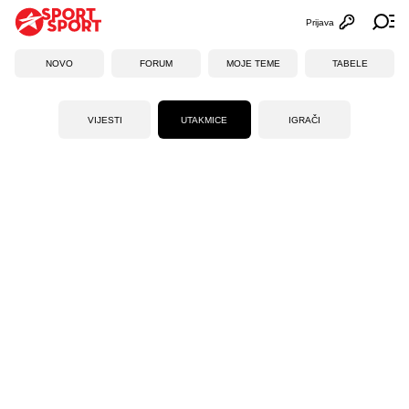
Prijava
Otvori profi
Ot
NOVO
FORUM
MOJE TEME
TABELE
VIJESTI
UTAKMICE
IGRAČI