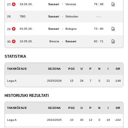
19.04.26.
Sassari
-
Venezia
79 : 98
27.
28.
TBD
Sassari
-
Slobodan
- : -
03.05.26.
Sassari
-
Bologna
73 : 80
29.
10.05.26.
Brescia
-
Sassari
92 : 71
30.
STATISTIKA
TAKMIČENJE
SEZONA
POZ
U
P
N
I
GR
Lega A
2025/2026
15
28
7
0
21
-148
HISTORIJSKI REZULTATI
TAKMIČENJE
SEZONA
POZ
U
P
N
I
GR
Lega A
2024/2025
10
30
12
0
18
-102