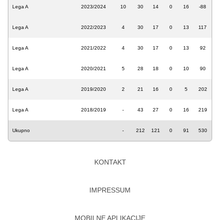
Lega A
2023/2024
10
30
14
0
16
-88
Lega A
2022/2023
4
30
17
0
13
117
Lega A
2021/2022
4
30
17
0
13
92
Lega A
2020/2021
5
28
18
0
10
90
Lega A
2019/2020
2
21
16
0
5
202
Lega A
2018/2019
-
43
27
0
16
219
Ukupno
-
212
121
0
91
530
KONTAKT
IMPRESSUM
MOBILNE APLIKACIJE