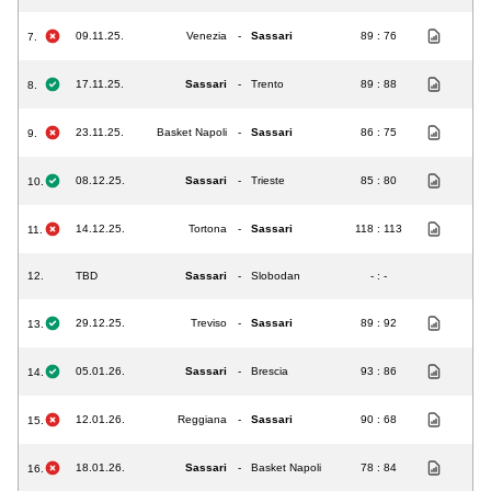
09.11.25.
Venezia
-
Sassari
89 : 76
7.
17.11.25.
Sassari
-
Trento
89 : 88
8.
23.11.25.
Basket Napoli
-
Sassari
86 : 75
9.
08.12.25.
Sassari
-
Trieste
85 : 80
10.
14.12.25.
Tortona
-
Sassari
118 : 113
11.
12.
TBD
Sassari
-
Slobodan
- : -
29.12.25.
Treviso
-
Sassari
89 : 92
13.
05.01.26.
Sassari
-
Brescia
93 : 86
14.
12.01.26.
Reggiana
-
Sassari
90 : 68
15.
18.01.26.
Sassari
-
Basket Napoli
78 : 84
16.