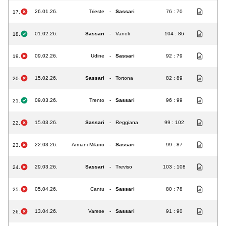
26.01.26.
Trieste
-
Sassari
76 : 70
17.
01.02.26.
Sassari
-
Vanoli
104 : 86
18.
09.02.26.
Udine
-
Sassari
92 : 79
19.
15.02.26.
Sassari
-
Tortona
82 : 89
20.
09.03.26.
Trento
-
Sassari
96 : 99
21.
15.03.26.
Sassari
-
Reggiana
99 : 102
22.
22.03.26.
Armani Milano
-
Sassari
99 : 87
23.
29.03.26.
Sassari
-
Treviso
103 : 108
24.
05.04.26.
Cantu
-
Sassari
80 : 78
25.
13.04.26.
Varese
-
Sassari
91 : 90
26.