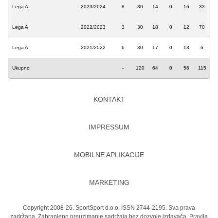
Lega A
2023/2024
8
30
14
0
16
33
Lega A
2022/2023
3
30
18
0
12
70
Lega A
2021/2022
6
30
17
0
13
6
Ukupno
-
120
64
0
56
115
KONTAKT
IMPRESSUM
MOBILNE APLIKACIJE
MARKETING
Copyright 2008-26. SportSport d.o.o. ISSN 2744-2195. Sva prava
zadržana. Zabranjeno preuzimanje sadržaja bez dozvole izdavača.
Pravila