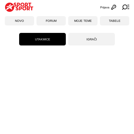
Prijava
Otvori profi
Ot
NOVO
FORUM
MOJE TEME
TABELE
UTAKMICE
IGRAČI