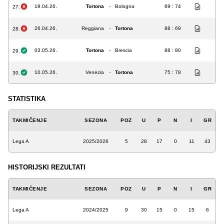
19.04.26.
Tortona
-
Bologna
69 : 74
27.
26.04.26.
Reggiana
-
Tortona
88 : 69
28.
03.05.26.
Tortona
-
Brescia
88 : 80
29.
10.05.26.
Venezia
-
Tortona
75 : 78
30.
STATISTIKA
TAKMIČENJE
SEZONA
POZ
U
P
N
I
GR
Lega A
2025/2026
5
28
17
0
11
43
HISTORIJSKI REZULTATI
TAKMIČENJE
SEZONA
POZ
U
P
N
I
GR
Lega A
2024/2025
9
30
15
0
15
6