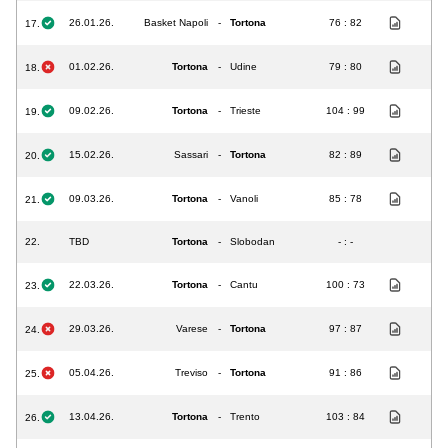
26.01.26.
Basket Napoli
-
Tortona
76 : 82
17.
01.02.26.
Tortona
-
Udine
79 : 80
18.
09.02.26.
Tortona
-
Trieste
104 : 99
19.
15.02.26.
Sassari
-
Tortona
82 : 89
20.
09.03.26.
Tortona
-
Vanoli
85 : 78
21.
22.
TBD
Tortona
-
Slobodan
- : -
22.03.26.
Tortona
-
Cantu
100 : 73
23.
29.03.26.
Varese
-
Tortona
97 : 87
24.
05.04.26.
Treviso
-
Tortona
91 : 86
25.
13.04.26.
Tortona
-
Trento
103 : 84
26.