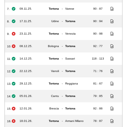
09.11.25.
Tortona
-
Varese
90 : 87
7.
17.11.25.
Udine
-
Tortona
90 : 94
8.
23.11.25.
Tortona
-
Venezia
90 : 98
9.
08.12.25.
Bologna
-
Tortona
92 : 77
10.
14.12.25.
Tortona
-
Sassari
118 : 113
11.
22.12.25.
Vanoli
-
Tortona
71 : 76
12.
29.12.25.
Tortona
-
Reggiana
81 : 67
13.
05.01.26.
Cantu
-
Tortona
79 : 85
14.
12.01.26.
Brescia
-
Tortona
92 : 86
15.
18.01.26.
Tortona
-
Armani Milano
78 : 87
16.