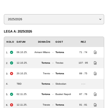
Sezona
LEGA A: 2025/2026
KOLO
DATUM
DOMAĆIN
GOST
REZ
06.10.25.
Armani Milano
-
Tortona
71 : 74
1.
12.10.25.
Tortona
-
Treviso
107 : 95
2.
20.10.25.
Trento
-
Tortona
89 : 75
3.
4.
TBD
Tortona
-
Slobodan
- : -
02.11.25.
Tortona
-
Basket Napoli
87 : 76
5.
12.11.25.
Trieste
-
Tortona
91 : 81
6.