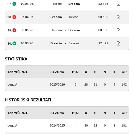
19.04.26.
Trieste
-
Brescia
82 : 86
27.
26.04.26.
Brescia
-
Treviso
90 : 99
28.
03.05.26.
Tortona
-
Brescia
88 : 80
29.
10.05.26.
Brescia
-
Sassari
92 : 71
30.
STATISTIKA
TAKMIČENJE
SEZONA
POZ
U
P
N
I
GR
Lega A
2025/2026
2
28
21
0
7
142
HISTORIJSKI REZULTATI
TAKMIČENJE
SEZONA
POZ
U
P
N
I
GR
Lega A
2024/2025
4
30
22
0
8
181