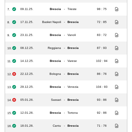
09.11.25.
Brescia
-
Trieste
98 : 75
7.
17.11.25.
Basket Napoli
-
Brescia
72 : 85
8.
23.11.25.
Brescia
-
Vanoli
83 : 72
9.
08.12.25.
Reggiana
-
Brescia
87 : 93
10.
14.12.25.
Brescia
-
Varese
102 : 94
11.
22.12.25.
Bologna
-
Brescia
86 : 76
12.
29.12.25.
Brescia
-
Venezia
104 : 93
13.
05.01.26.
Sassari
-
Brescia
93 : 86
14.
12.01.26.
Brescia
-
Tortona
92 : 86
15.
18.01.26.
Cantu
-
Brescia
71 : 76
16.