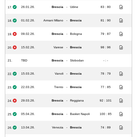
26.01.26.
Brescia
-
Udine
83 : 80
17.
01.02.26.
Armani Milano
-
Brescia
81 : 90
18.
09.02.26.
Brescia
-
Bologna
79 : 87
19.
15.02.26.
Varese
-
Brescia
98 : 96
20.
21.
TBD
Brescia
-
Slobodan
- : -
15.03.26.
Vanoli
-
Brescia
78 : 79
22.
22.03.26.
Trento
-
Brescia
77 : 85
23.
29.03.26.
Brescia
-
Reggiana
92 : 101
24.
05.04.26.
Brescia
-
Basket Napoli
100 : 85
25.
13.04.26.
Venezia
-
Brescia
74 : 89
26.