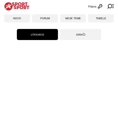
Prijava
Otvori profi
Ot
NOVO
FORUM
MOJE TEME
TABELE
UTAKMICE
IGRAČI