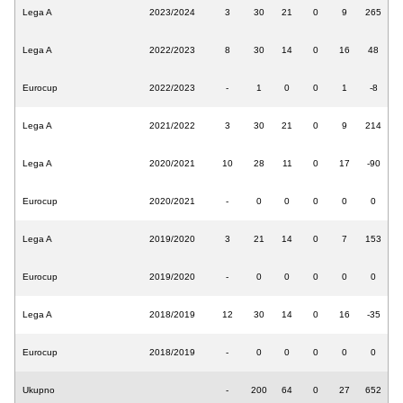
Lega A
2023/2024
3
30
21
0
9
265
Lega A
2022/2023
8
30
14
0
16
48
Eurocup
2022/2023
-
1
0
0
1
-8
Lega A
2021/2022
3
30
21
0
9
214
Lega A
2020/2021
10
28
11
0
17
-90
Eurocup
2020/2021
-
0
0
0
0
0
Lega A
2019/2020
3
21
14
0
7
153
Eurocup
2019/2020
-
0
0
0
0
0
Lega A
2018/2019
12
30
14
0
16
-35
Eurocup
2018/2019
-
0
0
0
0
0
Ukupno
-
200
64
0
27
652