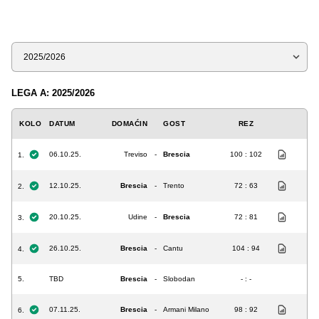
Sezona
LEGA A: 2025/2026
KOLO
DATUM
DOMAĆIN
GOST
REZ
06.10.25.
Treviso
-
Brescia
100 : 102
1.
12.10.25.
Brescia
-
Trento
72 : 63
2.
20.10.25.
Udine
-
Brescia
72 : 81
3.
26.10.25.
Brescia
-
Cantu
104 : 94
4.
5.
TBD
Brescia
-
Slobodan
- : -
07.11.25.
Brescia
-
Armani Milano
98 : 92
6.