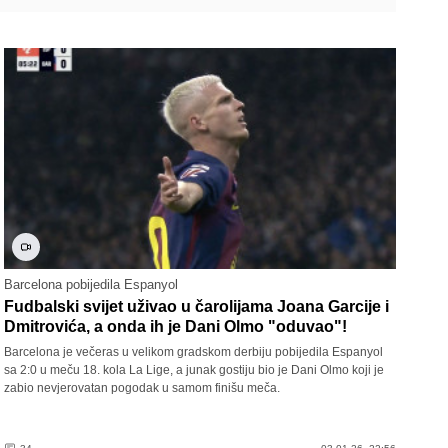
Barcelona pobijedila Espanyol
Fudbalski svijet uživao u čarolijama Joana Garcije i
Dmitrovića, a onda ih je Dani Olmo "oduvao"!
Barcelona je večeras u velikom gradskom derbiju pobijedila Espanyol
sa 2:0 u meču 18. kola La Lige, a junak gostiju bio je Dani Olmo koji je
zabio nevjerovatan pogodak u samom finišu meča.