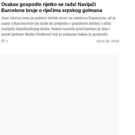
Ovakav gospodin rijetko se rađa! Navijači
Barcelone bruje o riječima srpskog golmana
Joan Garcia imao je pakleni doček sinoć na stadionu Espanyola, ali je
uspio s Barcelonom da dođe do pobjede u gradskom derbiju i utiša
navijače dojučerašnjeg kluba. Nakon susreta pred kameru je stao i
srpski golman Marko Dmitrović koji je pokazao kakav je gospodin.
1
04.01.26. 15:07