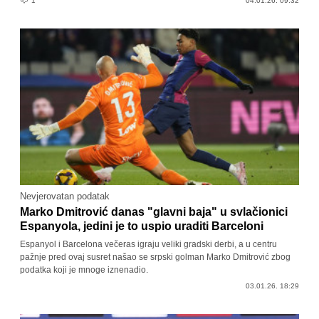
1
04.01.26. 09:32
Nevjerovatan podatak
Marko Dmitrović danas "glavni baja" u svlačionici
Espanyola, jedini je to uspio uraditi Barceloni
Espanyol i Barcelona večeras igraju veliki gradski derbi, a u centru
pažnje pred ovaj susret našao se srpski golman Marko Dmitrović zbog
podatka koji je mnoge iznenadio.
03.01.26. 18:29