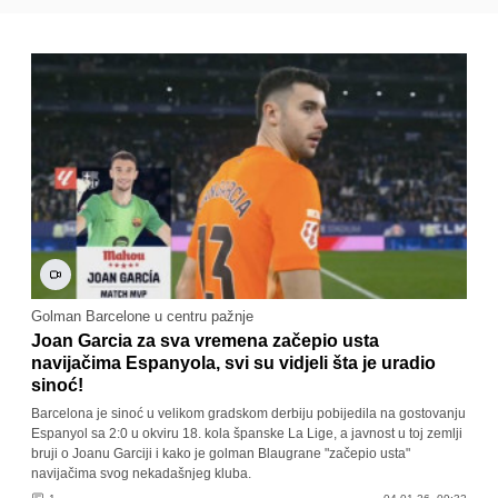
Golman Barcelone u centru pažnje
Joan Garcia za sva vremena začepio usta
navijačima Espanyola, svi su vidjeli šta je uradio
sinoć!
Barcelona je sinoć u velikom gradskom derbiju pobijedila na gostovanju
Espanyol sa 2:0 u okviru 18. kola španske La Lige, a javnost u toj zemlji
bruji o Joanu Garciji i kako je golman Blaugrane "začepio usta"
navijačima svog nekadašnjeg kluba.