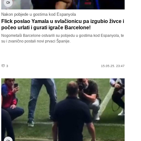
Nakon pobjede u gostima kod Espanyola
Flick poslao Yamala u svlačionicu pa izgubio živce i
počeo urlati i gurati igrače Barcelone!
Nogometaši Barcelone ostvarili su pobjedu u gostima kod Espanyola, te
su i zvanično postali novi prvaci Španije.
3
15.05.25. 23:47