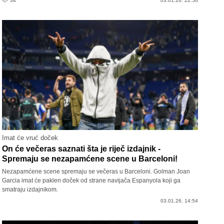
34
03.01.26. 22:56
Imat će vruć doček
On će večeras saznati šta je riječ izdajnik -
Spremaju se nezapamćene scene u Barceloni!
Nezapamćene scene spremaju se večeras u Barceloni. Golman Joan
Garcia imat će paklen doček od strane navijača Espanyola koji ga
smatraju izdajnikom.
03.01.26. 14:54