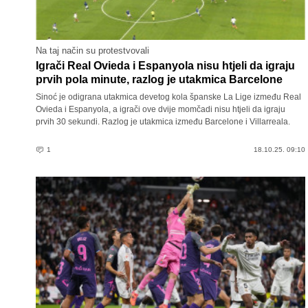
Na taj način su protestvovali
Igrači Real Ovieda i Espanyola nisu htjeli da igraju
prvih pola minute, razlog je utakmica Barcelone
Sinoć je odigrana utakmica devetog kola španske La Lige između Real
Ovieda i Espanyola, a igrači ove dvije momčadi nisu htjeli da igraju
prvih 30 sekundi. Razlog je utakmica između Barcelone i Villarreala.
1
18.10.25. 09:10