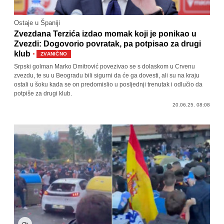
Ostaje u Španiji
Zvezdana Terzića izdao momak koji je ponikao u
Zvezdi: Dogovorio povratak, pa potpisao za drugi
·
klub
ZVANIČNO
Srpski golman Marko Dmitrović povezivao se s dolaskom u Crvenu
zvezdu, te su u Beogradu bili sigurni da će ga dovesti, ali su na kraju
ostali u šoku kada se on predomislio u posljednji trenutak i odlučio da
potpiše za drugi klub.
20.06.25. 08:08