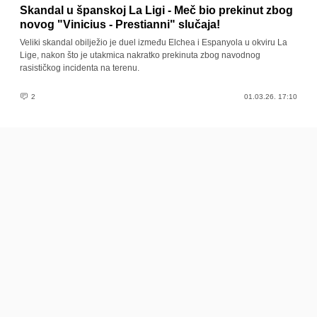
Skandal u španskoj La Ligi - Meč bio prekinut zbog
novog "Vinicius - Prestianni" slučaja!
Veliki skandal obilježio je duel između Elchea i Espanyola u okviru La
Lige, nakon što je utakmica nakratko prekinuta zbog navodnog
rasističkog incidenta na terenu.
2
01.03.26. 17:10