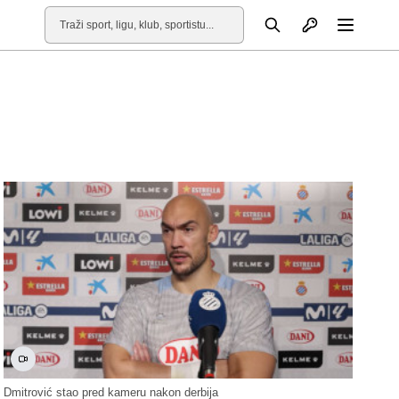
Otvori profil
Pretraga
Otvori
Dmitrović stao pred kameru nakon derbija