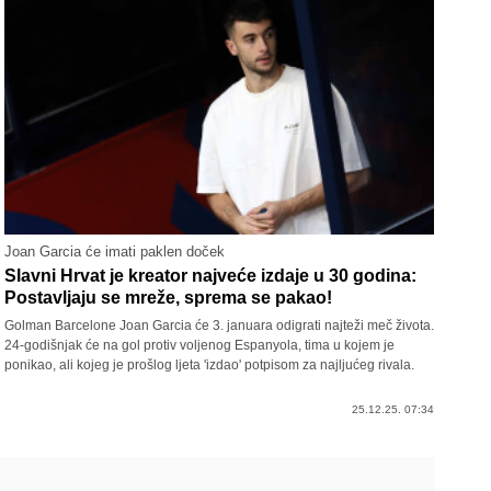
Joan Garcia će imati paklen doček
Slavni Hrvat je kreator najveće izdaje u 30 godina:
Postavljaju se mreže, sprema se pakao!
Golman Barcelone Joan Garcia će 3. januara odigrati najteži meč života.
24-godišnjak će na gol protiv voljenog Espanyola, tima u kojem je
ponikao, ali kojeg je prošlog ljeta 'izdao' potpisom za najljućeg rivala.
25.12.25. 07:34