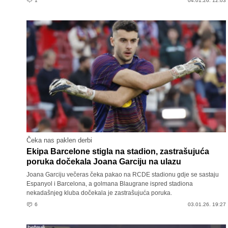
1
04.01.26. 12:03
Čeka nas paklen derbi
Ekipa Barcelone stigla na stadion, zastrašujuća
poruka dočekala Joana Garciju na ulazu
Joana Garciju večeras čeka pakao na RCDE stadionu gdje se sastaju
Espanyol i Barcelona, a golmana Blaugrane ispred stadiona
nekadašnjeg kluba dočekala je zastrašujuća poruka.
6
03.01.26. 19:27