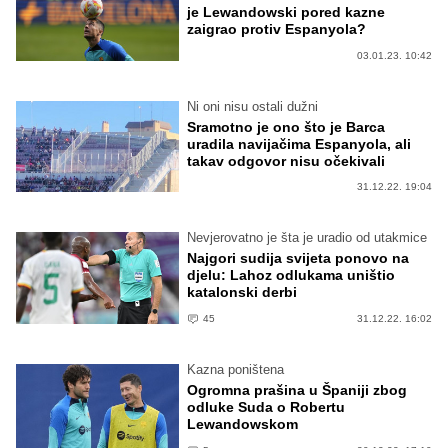
je Lewandowski pored kazne
zaigrao protiv Espanyola?
03.01.23. 10:42
Ni oni nisu ostali dužni
Sramotno je ono što je Barca
uradila navijačima Espanyola, ali
takav odgovor nisu očekivali
31.12.22. 19:04
Nevjerovatno je šta je uradio od utakmice
Najgori sudija svijeta ponovo na
djelu: Lahoz odlukama uništio
katalonski derbi
45
31.12.22. 16:02
Kazna poništena
Ogromna prašina u Španiji zbog
odluke Suda o Robertu
Lewandowskom