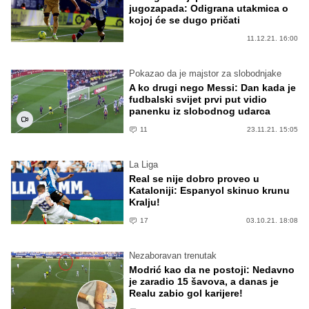
jugozapada: Odigrana utakmica o
kojoj će se dugo pričati
11.12.21. 16:00
Pokazao da je majstor za slobodnjake
A ko drugi nego Messi: Dan kada je
fudbalski svijet prvi put vidio
panenku iz slobodnog udarca
11
23.11.21. 15:05
La Liga
Real se nije dobro proveo u
Kataloniji: Espanyol skinuo krunu
Kralju!
17
03.10.21. 18:08
Nezaboravan trenutak
Modrić kao da ne postoji: Nedavno
je zaradio 15 šavova, a danas je
Realu zabio gol karijere!