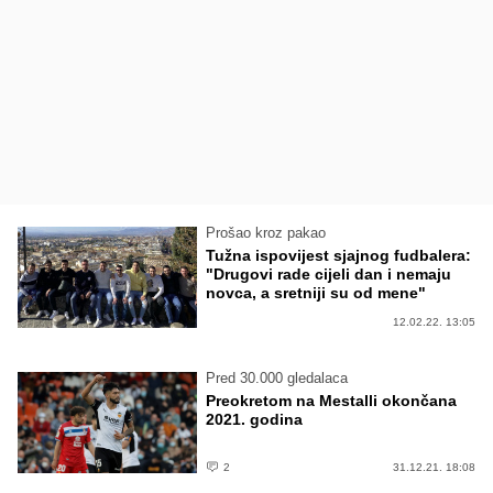
Prošao kroz pakao
Tužna ispovijest sjajnog fudbalera:
"Drugovi rade cijeli dan i nemaju
novca, a sretniji su od mene"
12.02.22. 13:05
Pred 30.000 gledalaca
Preokretom na Mestalli okončana
2021. godina
2
31.12.21. 18:08