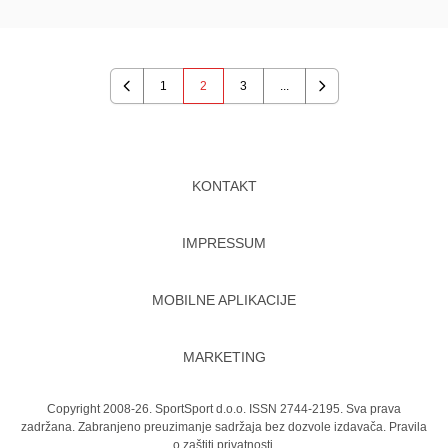
1
2
3
...
Previous
Next
KONTAKT
IMPRESSUM
MOBILNE APLIKACIJE
MARKETING
Copyright 2008-26. SportSport d.o.o. ISSN 2744-2195. Sva prava
zadržana. Zabranjeno preuzimanje sadržaja bez dozvole izdavača.
Pravila
o zaštiti privatnosti.