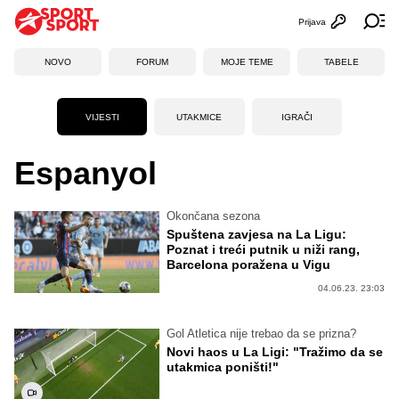
Prijava
Otvori profi
Ot
NOVO
FORUM
MOJE TEME
TABELE
VIJESTI
UTAKMICE
IGRAČI
Espanyol
Okončana sezona
Spuštena zavjesa na La Ligu:
Poznat i treći putnik u niži rang,
Barcelona poražena u Vigu
04.06.23. 23:03
Gol Atletica nije trebao da se prizna?
Novi haos u La Ligi: "Tražimo da se
utakmica poništi!"