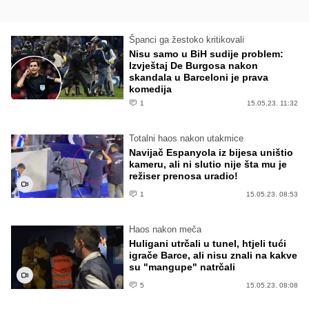
Španci ga žestoko kritikovali
Nisu samo u BiH sudije problem:
Izvještaj De Burgosa nakon
skandala u Barceloni je prava
komedija
1
15.05.23. 11:32
Totalni haos nakon utakmice
Navijač Espanyola iz bijesa uništio
kameru, ali ni slutio nije šta mu je
režiser prenosa uradio!
1
15.05.23. 08:53
Haos nakon meča
Huligani utrčali u tunel, htjeli tući
igrače Barce, ali nisu znali na kakve
su "mangupe" natrčali
5
15.05.23. 08:08