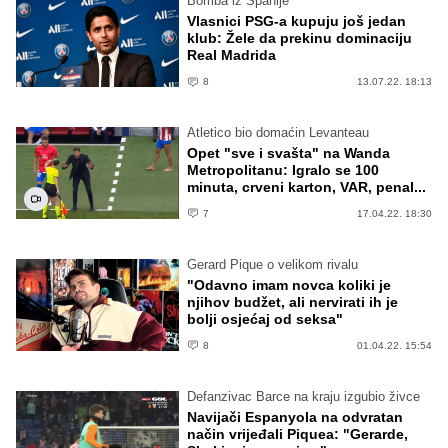
Bomba iz Španije
Vlasnici PSG-a kupuju još jedan
klub: Žele da prekinu dominaciju
Real Madrida
8
13.07.22. 18:13
Atletico bio domaćin Levanteau
Opet "sve i svašta" na Wanda
Metropolitanu: Igralo se 100
minuta, crveni karton, VAR, penal...
7
17.04.22. 18:30
Gerard Pique o velikom rivalu
"Odavno imam novca koliki je
njihov budžet, ali nervirati ih je
bolji osjećaj od seksa"
8
01.04.22. 15:54
Defanzivac Barce na kraju izgubio živce
Navijači Espanyola na odvratan
način vrijeđali Piquea: "Gerarde,