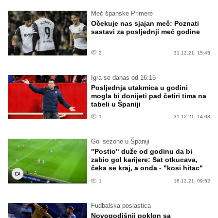
Meč španske Primere
Očekuje nas sjajan meč: Poznati
sastavi za posljednji meč godine
2
31.12.21. 15:45
Igra se danas od 16:15
Posljednja utakmica u godini
mogla bi donijeti pad četiri tima na
tabeli u Španiji
1
31.12.21. 14:03
Gol sezone u Španiji
"Postio" duže od godinu da bi
zabio gol karijere: Sat otkucava,
čeka se kraj, a onda - "kosi hitac"
1
18.12.21. 09:52
Fudbalska poslastica
Novogodišnji poklon sa