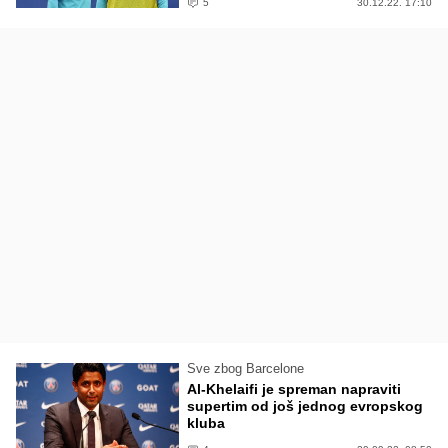
5
30.12.22. 17:10
Sve zbog Barcelone
Al-Khelaifi je spreman napraviti
supertim od još jednog evropskog
kluba