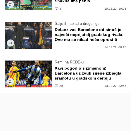
Shakira ima penis..."
3
15.02.22. 10:03
Šalje ih nazad u drugu ligu
Defanzivac Barcelone od sinoć je
najveći neprijatelj gradskog rivala:
Ovo mu se nikad neće oprostiti
14.02.22. 09:10
Remi na RCDE-u
Xavi pogodio s izmjenom:
Barcelona uz zvuk sirene izbjegla
sramotu u gradskom derbiju
29
13.02.22. 22:57