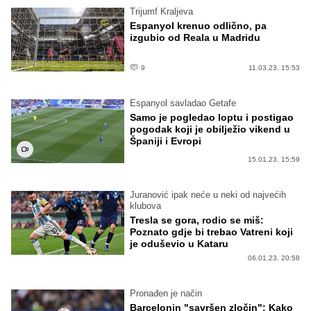
Trijumf Kraljeva
Espanyol krenuo odlično, pa
izgubio od Reala u Madridu
9
11.03.23. 15:53
Espanyol savladao Getafe
Samo je pogledao loptu i postigao
pogodak koji je obilježio vikend u
Španiji i Evropi
15.01.23. 15:59
Juranović ipak neće u neki od najvećih
klubova
Tresla se gora, rodio se miš:
Poznato gdje bi trebao Vatreni koji
je oduševio u Kataru
06.01.23. 20:58
Pronađen je način
Barcelonin "savršen zločin": Kako