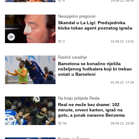
4
29.09.22. 08:50
Neuspješni pregovori
Skandal u La Ligi: Predsjednika
kluba tukao agent poznatog igrača
2
10.09.22. 13:52
Raskid saradnje
Barcelona se konačno riješila
neželjenog fudbalera koji bi trebao
ostati u Barceloni
01.09.22. 17:29
Na kraju pobjeda Reala
Real ne može bez drame: 102
minute, crveni karton, igrač na
golu, a junak naravno Benzema
50
28.08.22. 23:58