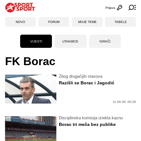
Prijava
Otvori profi
Ot
NOVO
FORUM
MOJE TEME
TABELE
VIJESTI
UTAKMICE
IGRAČI
FK Borac
Zbog drugačijih stavova
Razišli se Borac i Jagodić
11.06.09. 00:28
Disciplinska komisija izrekla kaznu
Borac tri meča bez publike