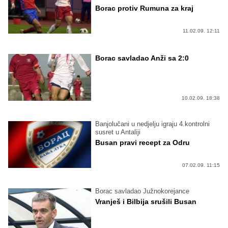
Borac protiv Rumuna za kraj
11.02.09. 12:11
Borac savladao Anži sa 2:0
10.02.09. 18:38
Banjolučani u nedjelju igraju 4.kontrolni
susret u Antaliji
Busan pravi recept za Odru
07.02.09. 11:15
Borac savladao Južnokorejance
Vranješ i Bilbija srušili Busan