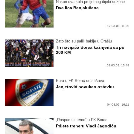
Nakon dva kola proljetnog dijela sezone
Dva lica Banjalučana
12.03.09. 11:20
Zato što su palili baklje u Orašju
Tri navijača Borca kažnjena sa po
200 KM
08.03.09. 13:48
Bura u FK Borac se stišava
Janjetović povukao ostavku
04.03.09. 16:11
„Raspad sistema“ u FK Borac
Prijete treneru Vladi Jagodiću