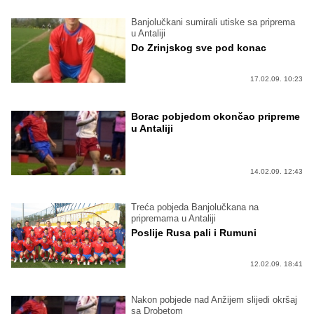
Banjolučkani sumirali utiske sa priprema
u Antaliji
Do Zrinjskog sve pod konac
17.02.09. 10:23
Borac pobjedom okončao pripreme
u Antaliji
14.02.09. 12:43
Treća pobjeda Banjolučkana na
pripremama u Antaliji
Poslije Rusa pali i Rumuni
12.02.09. 18:41
Nakon pobjede nad Anžijem slijedi okršaj
sa Drobetom