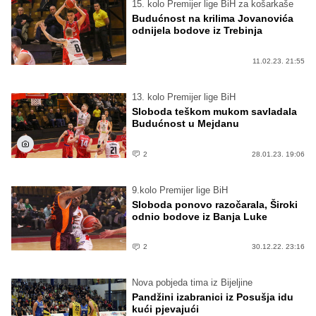
15. kolo Premijer lige BiH za košarkaše
Budućnost na krilima Jovanovića
odnijela bodove iz Trebinja
11.02.23. 21:55
13. kolo Premijer lige BiH
Sloboda teškom mukom savladala
Budućnost u Mejdanu
2
28.01.23. 19:06
9.kolo Premijer lige BiH
Sloboda ponovo razočarala, Široki
odnio bodove iz Banja Luke
2
30.12.22. 23:16
Nova pobjeda tima iz Bijeljine
Pandžini izabranici iz Posušja idu
kući pjevajući