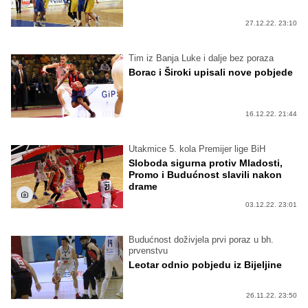
27.12.22. 23:10
Tim iz Banja Luke i dalje bez poraza
Borac i Široki upisali nove pobjede
16.12.22. 21:44
Utakmice 5. kola Premijer lige BiH
Sloboda sigurna protiv Mladosti,
Promo i Budućnost slavili nakon
drame
03.12.22. 23:01
Budućnost doživjela prvi poraz u bh.
prvenstvu
Leotar odnio pobjedu iz Bijeljine
26.11.22. 23:50