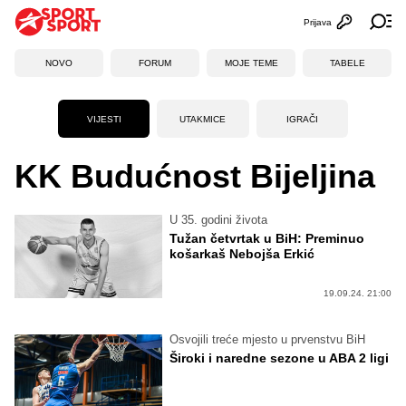
Prijava
Otvori profi
Ot
NOVO
FORUM
MOJE TEME
TABELE
VIJESTI
UTAKMICE
IGRAČI
KK Budućnost Bijeljina
U 35. godini života
Tužan četvrtak u BiH: Preminuo
košarkaš Nebojša Erkić
19.09.24. 21:00
Osvojili treće mjesto u prvenstvu BiH
Široki i naredne sezone u ABA 2 ligi