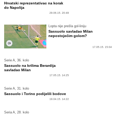
Hrvatski reprezentativac na korak
do Napolija
29.06.15. 20:49
Lopta nije prešla gol-liniju
Sassuolo savladao Milan
nepostojećim golom?
17.05.15. 15:04
Serie A, 36. kolo
Sassuolo na krilima Berardija
savladao Milan
17.05.15. 14:25
Serie A, 31. kolo
Sassuolo i Torino podijelili bodove
19.04.15. 14:22
Seria A, 28. kolo