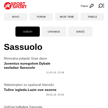
Prijava
Otvori profi
Ot
NOVO
FORUM
MOJE TEME
TABELE
VIJESTI
UTAKMICE
IGRAČI
Sassuolo
Minimalna pobjeda Stare dame
Juventus eurogolom Dybale
savladao Sassuolo
11.03.16. 22:39
Nebeskoplavi se spašavali blamaže
Tužno izgleda Lazio ove sezone
29.02.16. 20:54
Golčina fudbalera Sassuola