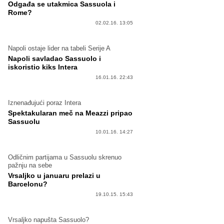
Odgađa se utakmica Sassuola i
Rome?
02.02.16. 13:05
Napoli ostaje lider na tabeli Serije A
Napoli savladao Sassuolo i
iskoristio kiks Intera
16.01.16. 22:43
Iznenađujući poraz Intera
Spektakularan meč na Meazzi pripao
Sassuolu
10.01.16. 14:27
Odličnim partijama u Sassuolu skrenuo
pažnju na sebe
Vrsaljko u januaru prelazi u
Barcelonu?
19.10.15. 15:43
Vrsaljko napušta Sassuolo?