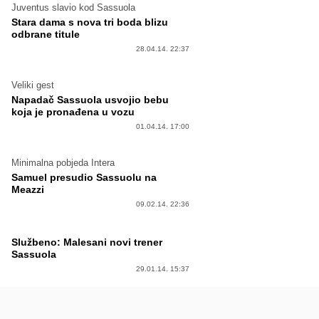
Juventus slavio kod Sassuola
Stara dama s nova tri boda blizu
odbrane titule
28.04.14. 22:37
Veliki gest
Napadač Sassuola usvojio bebu
koja je pronađena u vozu
01.04.14. 17:00
Minimalna pobjeda Intera
Samuel presudio Sassuolu na
Meazzi
09.02.14. 22:36
Službeno: Malesani novi trener
Sassuola
29.01.14. 15:37