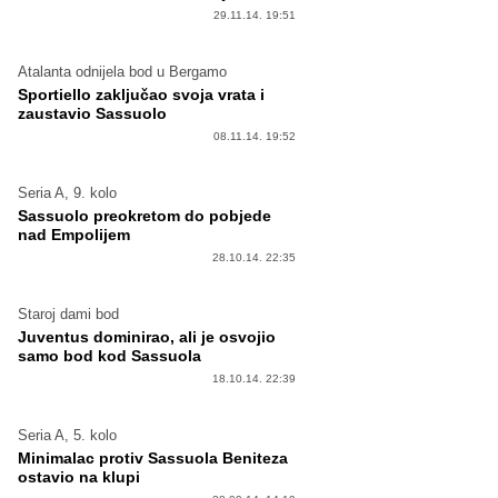
29.11.14. 19:51
Atalanta odnijela bod u Bergamo
Sportiello zaključao svoja vrata i
zaustavio Sassuolo
08.11.14. 19:52
Seria A, 9. kolo
Sassuolo preokretom do pobjede
nad Empolijem
28.10.14. 22:35
Staroj dami bod
Juventus dominirao, ali je osvojio
samo bod kod Sassuola
18.10.14. 22:39
Seria A, 5. kolo
Minimalac protiv Sassuola Beniteza
ostavio na klupi