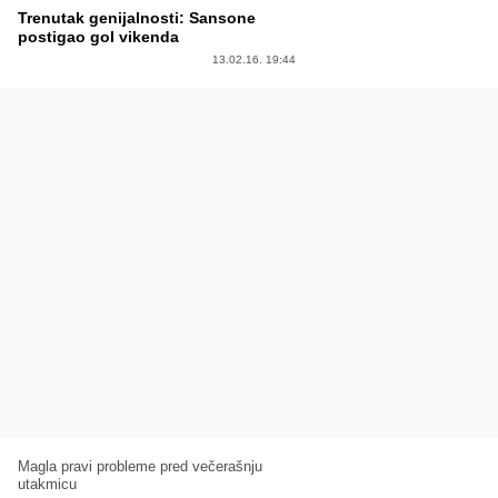
Trenutak genijalnosti: Sansone
postigao gol vikenda
13.02.16. 19:44
Magla pravi probleme pred večerašnju
utakmicu