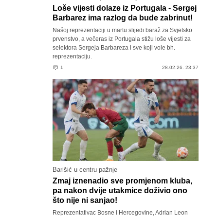
Loše vijesti dolaze iz Portugala - Sergej
Barbarez ima razlog da bude zabrinut!
Našoj reprezentaciji u martu slijedi baraž za Svjetsko
prvenstvo, a večeras iz Portugala stižu loše vijesti za
selektora Sergeja Barbareza i sve koji vole bh.
reprezentaciju.
1
28.02.26. 23:37
Barišić u centru pažnje
Zmaj iznenadio sve promjenom kluba,
pa nakon dvije utakmice doživio ono
što nije ni sanjao!
Reprezentativac Bosne i Hercegovine, Adrian Leon