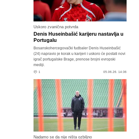
Uskoro zvanična potvrda
Denis Huseinbašić karijeru nastavlja u
Portugalu
Bosanskohercegovački fudbaler Denis Huseinbašić
(24) napravio je korak u karijeri i uskoro će postati novi
igrač portugalske Brage, prenose brojni evropski
mediji.
1
05.06.26. 14:36
Nadamo se da nije ništa ozbiljno