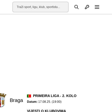
Otvori profil
Pretraga
Otvori
PRIMEIRA LIGA - 2. KOLO
Braga
Datum:
17.08.25. (19:00)
VIJESTI O KLUBOVIMA