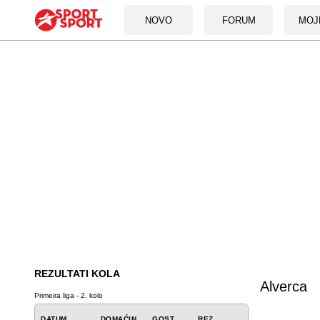
NOVO
FORUM
MOJ
REZULTATI KOLA
Alverca
Primeira liga - 2. kolo
DATUM
DOMAĆIN
GOST
REZ