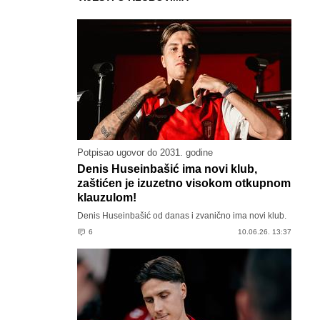
Potpisao ugovor do 2031. godine
Denis Huseinbašić ima novi klub,
zaštićen je izuzetno visokom otkupnom
klauzulom!
Denis Huseinbašić od danas i zvanično ima novi klub.
6
10.06.26. 13:37