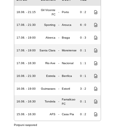
Gil Vicente
18.08. - 21:15
-
Porto
0 : 2
FC
17.08. - 21:30
Sporting
-
Arouca
6 : 0
17.08. - 19:00
Alverca
-
Braga
0 : 3
17.08. - 19:00
Santa Clara
-
Moreirense
0 : 1
17.08. - 16:30
Rio Ave
-
Nacional
1 : 1
16.08. - 21:30
Estrela
-
Benfica
0 : 1
16.08. - 19:00
Guimaraes
-
Estoril
3 : 2
Famalicao
16.08. - 16:30
Tondela
-
0 : 1
FC
15.08. - 16:30
AFS
-
Casa Pia
0 : 2
Potpuni raspored