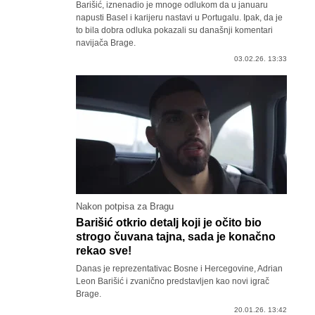
Barišić, iznenadio je mnoge odlukom da u januaru
napusti Basel i karijeru nastavi u Portugalu. Ipak, da je
to bila dobra odluka pokazali su današnji komentari
navijača Brage.
03.02.26. 13:33
Nakon potpisa za Bragu
Barišić otkrio detalj koji je očito bio
strogo čuvana tajna, sada je konačno
rekao sve!
Danas je reprezentativac Bosne i Hercegovine, Adrian
Leon Barišić i zvanično predstavljen kao novi igrač
Brage.
20.01.26. 13:42