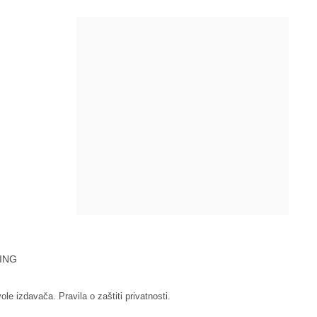
ING
vole izdavača.
Pravila o zaštiti privatnosti.