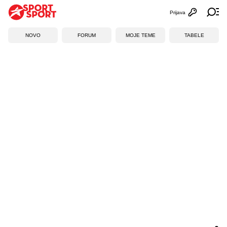
Prijava
Otvori profi
Ot
NOVO
FORUM
MOJE TEME
TABELE