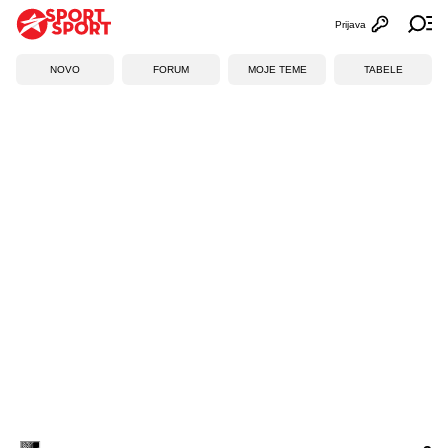
Prijava
Otvori profi
Ot
NOVO
FORUM
MOJE TEME
TABELE