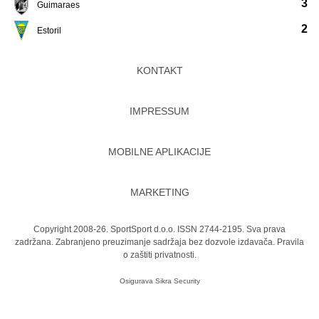
3
Guimaraes
2
Estoril
KONTAKT
IMPRESSUM
MOBILNE APLIKACIJE
MARKETING
Copyright 2008-26. SportSport d.o.o. ISSN 2744-2195. Sva prava
zadržana. Zabranjeno preuzimanje sadržaja bez dozvole izdavača.
Pravila
o zaštiti privatnosti.
Osigurava
Sikra Security