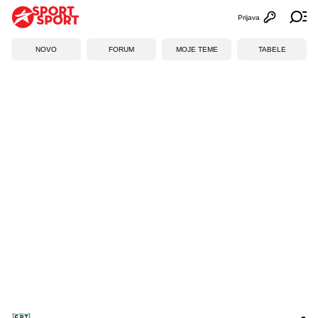
Prijava
Otvori profi
Ot
NOVO
FORUM
MOJE TEME
TABELE