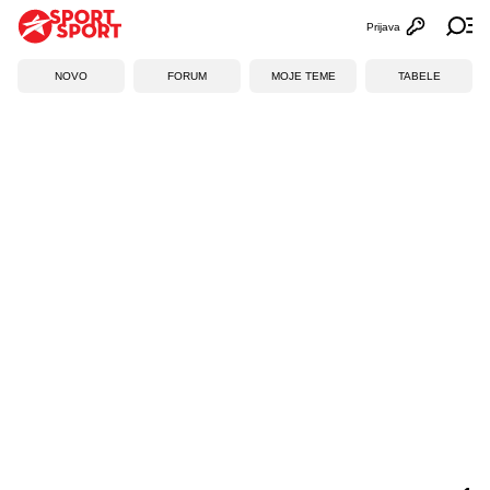
Prijava
Otvori profi
Ot
NOVO
FORUM
MOJE TEME
TABELE