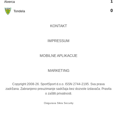
1
Alverca
0
Tondela
KONTAKT
IMPRESSUM
MOBILNE APLIKACIJE
MARKETING
Copyright 2008-26. SportSport d.o.o. ISSN 2744-2195. Sva prava
zadržana. Zabranjeno preuzimanje sadržaja bez dozvole izdavača.
Pravila
o zaštiti privatnosti.
Osigurava
Sikra Security