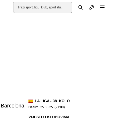
Otvori profil
Pretraga
Otvori
LA LIGA - 38. KOLO
Barcelona
Datum:
25.05.25. (21:00)
VIJESTI O KLUBOVIMA