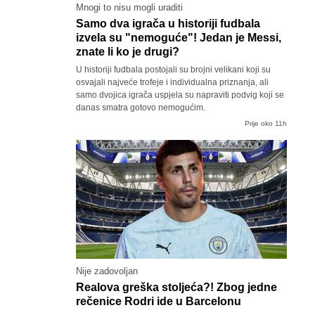
Mnogi to nisu mogli uraditi
Samo dva igrača u historiji fudbala
izvela su "nemoguće"! Jedan je Messi,
znate li ko je drugi?
U historiji fudbala postojali su brojni velikani koji su
osvajali najveće trofeje i individualna priznanja, ali
samo dvojica igrača uspjela su napraviti podvig koji se
danas smatra gotovo nemogućim.
Prije oko 11h
Nije zadovoljan
Realova greška stoljeća?! Zbog jedne
rečenice Rodri ide u Barcelonu