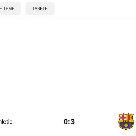
E TEME
TABELE
0
:
3
letic