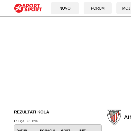
NOVO
FORUM
MOJ
REZULTATI KOLA
Ath
La Liga - 38. kolo
DATUM
DOMAĆIN
GOST
REZ