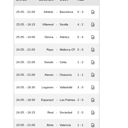
25.05. - 21:00
Athletic
-
Barcelona
0 : 3
25.05. - 16:15
Villarreal
-
Sevilla
4 : 2
25.05. - 14:00
Girona
-
Atletico
0 : 4
24.05. - 21:00
Rayo
-
Mallorca CF
0 : 0
24.05. - 21:00
Getafe
-
Celta
1 : 2
24.05. - 21:00
Alaves
-
Osasuna
1 : 1
24.05. - 18:30
Leganes
-
Valladolid
3 : 0
24.05. - 18:30
Espanyol
-
Las Palmas
2 : 0
24.05. - 16:15
Real
-
Sociedad
2 : 0
23.05. - 21:00
Betis
-
Valencia
1 : 1