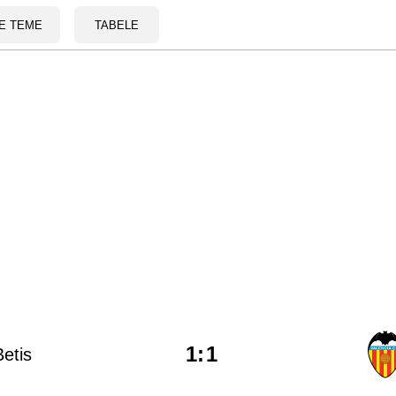
E TEME
TABELE
1
:
1
Betis