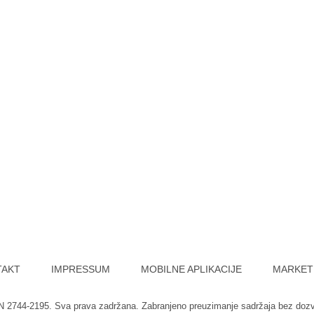
TAKT
IMPRESSUM
MOBILNE APLIKACIJE
MARKET
SN 2744-2195. Sva prava zadržana. Zabranjeno preuzimanje sadržaja bez doz