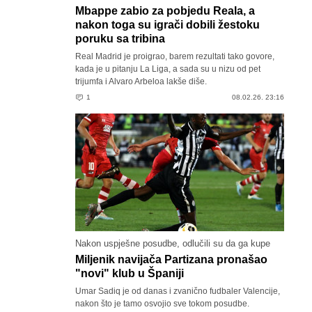
Mbappe zabio za pobjedu Reala, a
nakon toga su igrači dobili žestoku
poruku sa tribina
Real Madrid je proigrao, barem rezultati tako govore,
kada je u pitanju La Liga, a sada su u nizu od pet
trijumfa i Alvaro Arbeloa lakše diše.
1
08.02.26. 23:16
Nakon uspješne posudbe, odlučili su da ga kupe
Miljenik navijača Partizana pronašao
"novi" klub u Španiji
Umar Sadiq je od danas i zvanično fudbaler Valencije,
nakon što je tamo osvojio sve tokom posudbe.