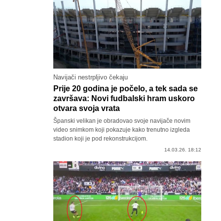
Navijači nestrpljivo čekaju
Prije 20 godina je počelo, a tek sada se
završava: Novi fudbalski hram uskoro
otvara svoja vrata
Španski velikan je obradovao svoje navijače novim
video snimkom koji pokazuje kako trenutno izgleda
stadion koji je pod rekonstrukcijom.
14.03.26. 18:12