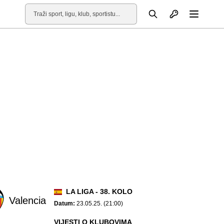
Otvori profil
Pretraga
Otvori
LA LIGA - 38. KOLO
Valencia
Datum:
23.05.25. (21:00)
VIJESTI O KLUBOVIMA