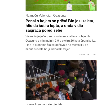
Na meču Valencia - Osasuna
Penal o kojem se priča! Bio je u zaletu,
htio da šutira loptu, a onda vidio
saigrača pored sebe
Valencia je jučer pred svojim navijačima pobijedila
Osasunu s minimalnih 1:0 u okviru 26 kola španske La
Lige, a o onome što se dešavalo na Mestalli u 66.
minuti susreta bruji fudbalski svijet.
02.03.26. 10:11
Scene koje ne žele gledati