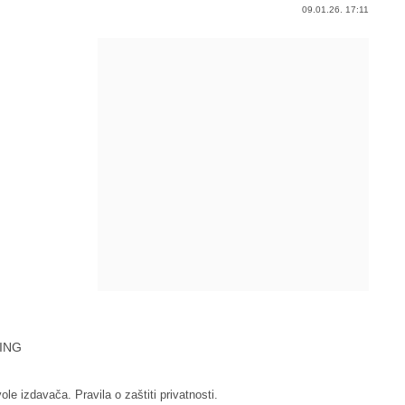
09.01.26. 17:11
ING
vole izdavača.
Pravila o zaštiti privatnosti.