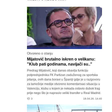
Otvoreno o stanju
Mijatović brutalno iskren o velikanu:
"Klub pati godinama, navijači su.."
Predrag Mijatović, koji danas obavlja funkciju
potpredsjednika FK Partizan zaduženog za sportska
pitanja, ovih dana boravi u Španiji gdje je u razgovoru
za tamošnje medije otvoreno komentarisao situaciju u
Valenciju, klubu u kojem je nekada ostavio dubok trag
prije nego što je napravio veliki transfer u Real Madrid.
3
18.04.26. 14:40