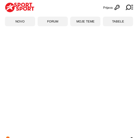
Prijava
Otvori profi
Ot
NOVO
FORUM
MOJE TEME
TABELE