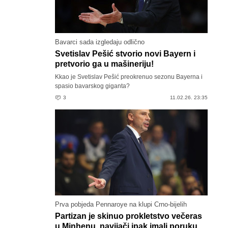
Bavarci sada izgledaju odlično
Svetislav Pešić stvorio novi Bayern i
pretvorio ga u mašineriju!
Kkao je Svetislav Pešić preokrenuo sezonu Bayerna i
spasio bavarskog giganta?
3
11.02.26. 23:35
Prva pobjeda Pennaroye na klupi Crno-bijelih
Partizan je skinuo prokletstvo večeras
u Minhenu, navijači ipak imali poruku