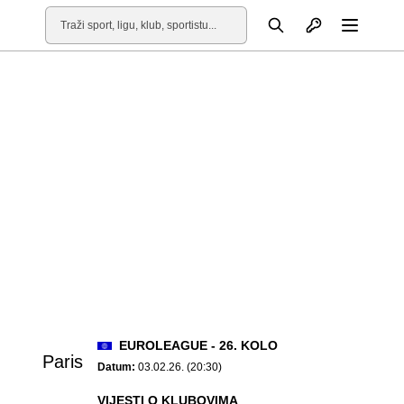
Otvori profil
Pretraga
Otvori
EUROLEAGUE - 26. KOLO
Paris
Datum:
03.02.26. (20:30)
VIJESTI O KLUBOVIMA