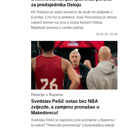
za predsjednika Ostoju
KK Partizan je uspio konačno da dođe do pobjede u
Euroligi. Crni niz je prekinut, Joan Pennaroya je skinuo
najveći kamen sa srca u svojoj karijeri! Ostoja
Mijailović ponovo u centru pažnje.
20.01.26. 22:28
Rotacije u Bayernu
Svetislav Pešić ostao bez NBA
zvijezde, a zamjenu pronašao u
Makedoncu!
Svetislav Pešić je napravio prve promjene u Bayernu i
to kakve! "Tektonski poremećaji" u košarkaškoj sekciji