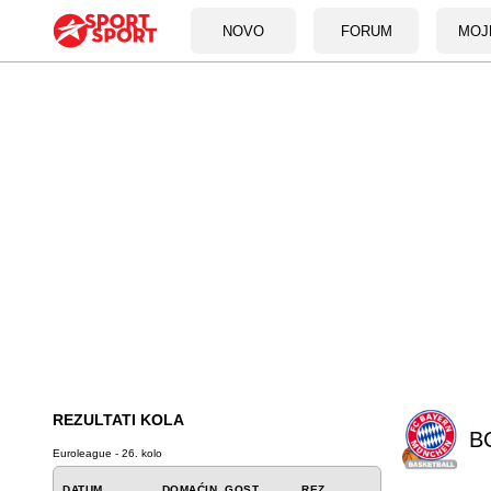
NOVO
FORUM
MOJ
REZULTATI KOLA
B
Euroleague - 26. kolo
DATUM
DOMAĆIN
GOST
REZ