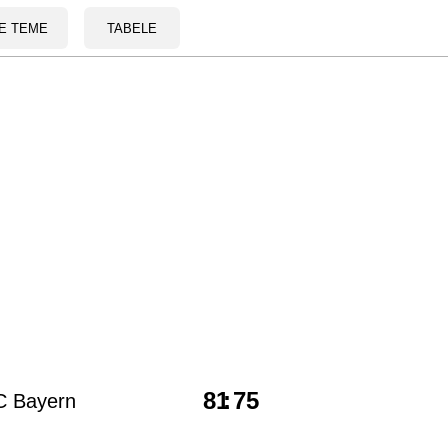
E TEME
TABELE
81
:
75
C Bayern