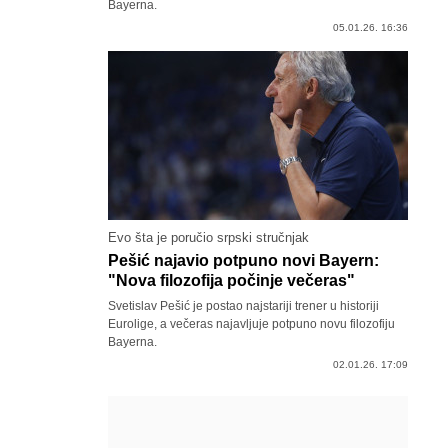
Bayerna.
05.01.26. 16:36
Evo šta je poručio srpski stručnjak
Pešić najavio potpuno novi Bayern:
"Nova filozofija počinje večeras"
Svetislav Pešić je postao najstariji trener u historiji
Eurolige, a večeras najavljuje potpuno novu filozofiju
Bayerna.
02.01.26. 17:09