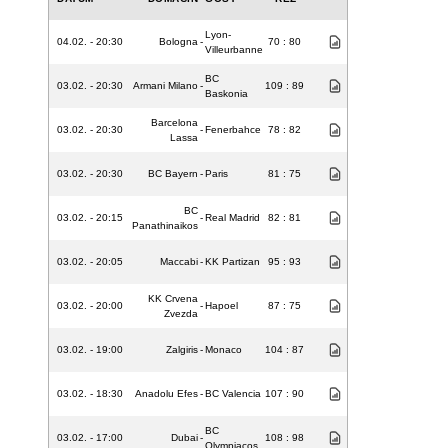
Lyon-
04.02. - 20:30
Bologna
-
70 : 80
Villeurbanne
BC
03.02. - 20:30
Armani Milano
-
109 : 89
Baskonia
Barcelona
03.02. - 20:30
-
Fenerbahce
78 : 82
Lassa
03.02. - 20:30
BC Bayern
-
Paris
81 : 75
BC
03.02. - 20:15
-
Real Madrid
82 : 81
Panathinaikos
03.02. - 20:05
Maccabi
-
KK Partizan
95 : 93
KK Crvena
03.02. - 20:00
-
Hapoel
87 : 75
Zvezda
03.02. - 19:00
Zalgiris
-
Monaco
104 : 87
03.02. - 18:30
Anadolu Efes
-
BC Valencia
107 : 90
BC
03.02. - 17:00
Dubai
-
108 : 98
Olympiacos