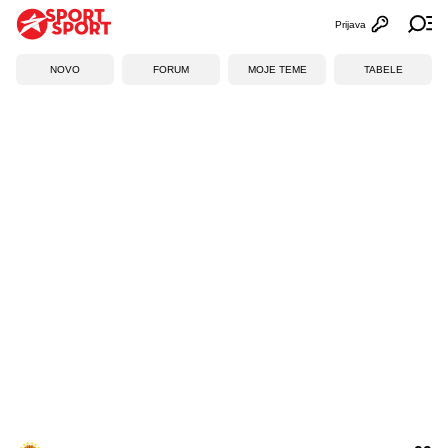
Prijava
Otvori profi
Ot
NOVO
FORUM
MOJE TEME
TABELE