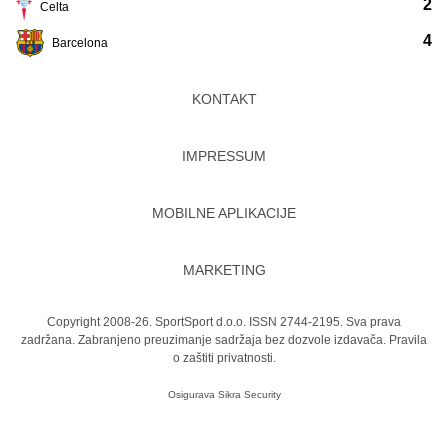
2
Celta
4
Barcelona
KONTAKT
IMPRESSUM
MOBILNE APLIKACIJE
MARKETING
Copyright 2008-26. SportSport d.o.o. ISSN 2744-2195. Sva prava
zadržana. Zabranjeno preuzimanje sadržaja bez dozvole izdavača.
Pravila
o zaštiti privatnosti.
Osigurava
Sikra Security