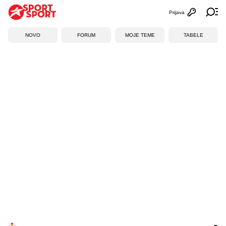
Prijava
Otvori profi
Ot
NOVO
FORUM
MOJE TEME
TABELE