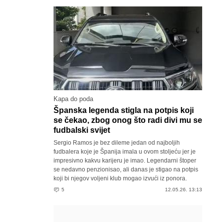
Kapa do poda
Španska legenda stigla na potpis koji
se čekao, zbog onog što radi divi mu se
fudbalski svijet
Sergio Ramos je bez dileme jedan od najboljih
fudbalera koje je Španija imala u ovom stoljeću jer je
impresivno kakvu karijeru je imao. Legendarni štoper
se nedavno penzionisao, ali danas je stigao na potpis
koji bi njegov voljeni klub mogao izvući iz ponora.
5
12.05.26. 13:13