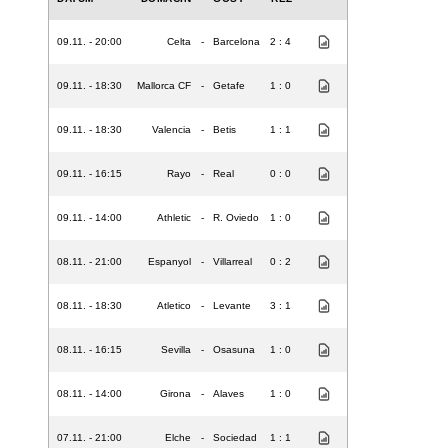
09.11. - 20:00
Celta
-
Barcelona
2 : 4
09.11. - 18:30
Mallorca CF
-
Getafe
1 : 0
09.11. - 18:30
Valencia
-
Betis
1 : 1
09.11. - 16:15
Rayo
-
Real
0 : 0
09.11. - 14:00
Athletic
-
R. Oviedo
1 : 0
08.11. - 21:00
Espanyol
-
Villarreal
0 : 2
08.11. - 18:30
Atletico
-
Levante
3 : 1
08.11. - 16:15
Sevilla
-
Osasuna
1 : 0
08.11. - 14:00
Girona
-
Alaves
1 : 0
07.11. - 21:00
Elche
-
Sociedad
1 : 1