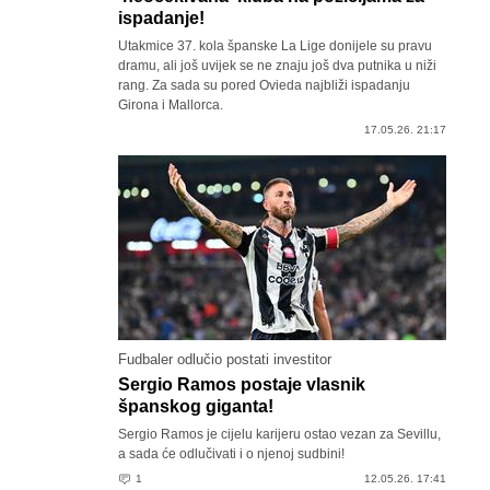
ispadanje!
Utakmice 37. kola španske La Lige donijele su pravu
dramu, ali još uvijek se ne znaju još dva putnika u niži
rang. Za sada su pored Ovieda najbliži ispadanju
Girona i Mallorca.
17.05.26. 21:17
Fudbaler odlučio postati investitor
Sergio Ramos postaje vlasnik
španskog giganta!
Sergio Ramos je cijelu karijeru ostao vezan za Sevillu,
a sada će odlučivati i o njenoj sudbini!
1
12.05.26. 17:41