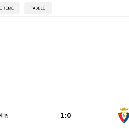
E TEME
TABELE
1
:
0
illa