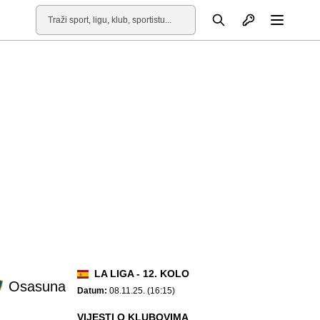
Otvori profil
Pretraga
Otvori
LA LIGA - 12. KOLO
Osasuna
Datum:
08.11.25. (16:15)
VIJESTI O KLUBOVIMA