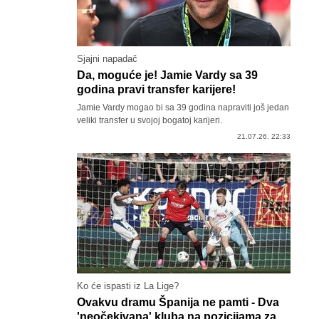
Sjajni napadač
Da, moguće je! Jamie Vardy sa 39
godina pravi transfer karijere!
Jamie Vardy mogao bi sa 39 godina napraviti još jedan
veliki transfer u svojoj bogatoj karijeri.
21.07.26. 22:33
Ko će ispasti iz La Lige?
Ovakvu dramu Španija ne pamti - Dva
'neočekivana' kluba na pozicijama za