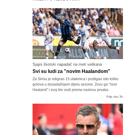
Sjajni škotski napadač na meti velikana
Svi su ludi za "novim Haalandom"
Za Sirisu je odigrao 15 utakmica i postigao isto toliko
golova u dosadašnjem dijelu sezone. Zovu ga "novi
Haaland" i svoj tim vodi prema naslovu prvaka.
Prije oko 3h