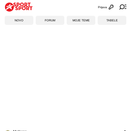
Prijava
Otvori profi
Ot
NOVO
FORUM
MOJE TEME
TABELE