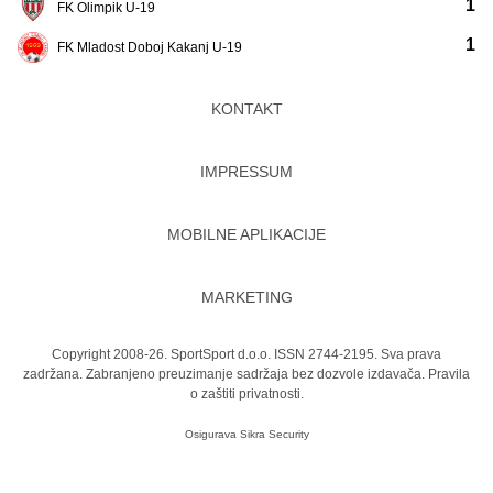
1
FK Olimpik U-19
1
FK Mladost Doboj Kakanj U-19
KONTAKT
IMPRESSUM
MOBILNE APLIKACIJE
MARKETING
Copyright 2008-26. SportSport d.o.o. ISSN 2744-2195. Sva prava
zadržana. Zabranjeno preuzimanje sadržaja bez dozvole izdavača.
Pravila
o zaštiti privatnosti.
Osigurava
Sikra Security