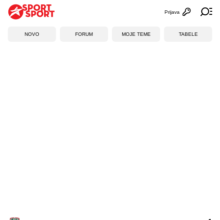
Prijava
Otvori profi
Ot
NOVO
FORUM
MOJE TEME
TABELE