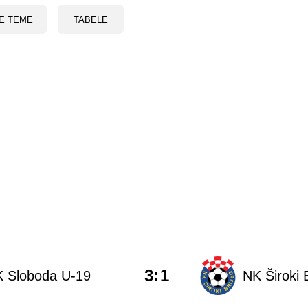
E TEME
TABELE
3
:
1
K Sloboda U-19
NK Široki 