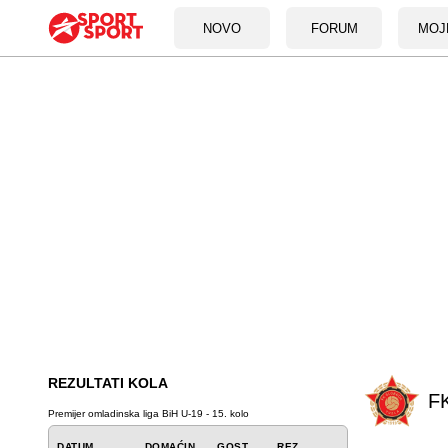
NOVO
FORUM
MOJ
REZULTATI KOLA
F
Premijer omladinska liga BiH U-19 - 15. kolo
DATUM
DOMAĆIN
GOST
REZ