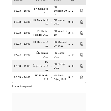
FK
FK Sarajevo
08.03. - 15:00
-
Zvijezda-09
1 : 2
U-19
U-19
NK Travnik U-
FK Krupa
08.03. - 14:30
-
0 : 0
19
U-19
FK Rudar
FK Velež U-
08.03. - 13:00
-
2 : 4
Prijedor U-19
19
FK Olimpik U-
FK Mladost
08.03. - 12:00
-
1 : 1
19
DK U-19
HŠK Zrinjski
FK Borac
07.03. - 14:00
-
1 : 0
U-19
U-19
FK
FK Slavija
07.03. - 11:00
Željezničar U-
-
6 : 0
U-19
19
FK Sloboda
NK Široki
06.03. - 14:00
-
3 : 1
U-19
Brijeg U-19
Potpuni raspored