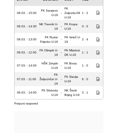
FK
FK Sarajevo
08.03. - 15:00
-
Zvijezda-09
1 : 2
U-19
U-19
NK Travnik U-
FK Krupa
08.03. - 14:30
-
0 : 0
19
U-19
FK Rudar
FK Velež U-
08.03. - 13:00
-
2 : 4
Prijedor U-19
19
FK Olimpik U-
FK Mladost
08.03. - 12:00
-
1 : 1
19
DK U-19
HŠK Zrinjski
FK Borac
07.03. - 14:00
-
1 : 0
U-19
U-19
FK
FK Slavija
07.03. - 11:00
Željezničar U-
-
6 : 0
U-19
19
FK Sloboda
NK Široki
06.03. - 14:00
-
3 : 1
U-19
Brijeg U-19
Potpuni raspored