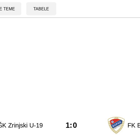
E TEME
TABELE
1
:
0
K Zrinjski U-19
FK 