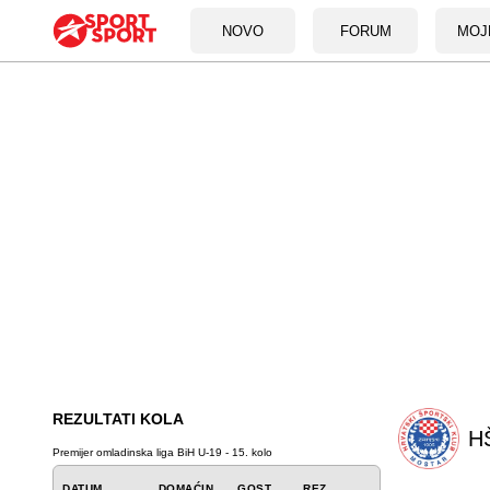
NOVO
FORUM
MOJ
REZULTATI KOLA
HŠ
Premijer omladinska liga BiH U-19 - 15. kolo
DATUM
DOMAĆIN
GOST
REZ