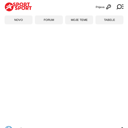
Prijava
Otvori profi
Ot
NOVO
FORUM
MOJE TEME
TABELE