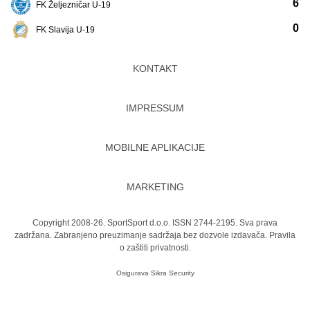
6
FK Željezničar U-19
0
FK Slavija U-19
KONTAKT
IMPRESSUM
MOBILNE APLIKACIJE
MARKETING
Copyright 2008-26. SportSport d.o.o. ISSN 2744-2195. Sva prava
zadržana. Zabranjeno preuzimanje sadržaja bez dozvole izdavača.
Pravila
o zaštiti privatnosti.
Osigurava
Sikra Security