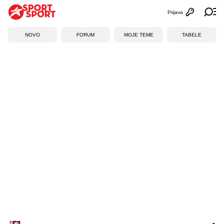
Prijava
Otvori profi
Ot
NOVO
FORUM
MOJE TEME
TABELE