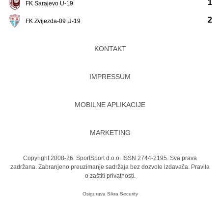
1
FK Sarajevo U-19
2
FK Zvijezda-09 U-19
KONTAKT
IMPRESSUM
MOBILNE APLIKACIJE
MARKETING
Copyright 2008-26. SportSport d.o.o. ISSN 2744-2195. Sva prava
zadržana. Zabranjeno preuzimanje sadržaja bez dozvole izdavača.
Pravila
o zaštiti privatnosti.
Osigurava
Sikra Security