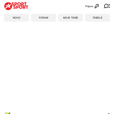
Prijava
Otvori profi
Ot
NOVO
FORUM
MOJE TEME
TABELE