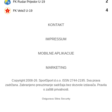
2
FK Rudar Prijedor U-19
4
FK Velež U-19
KONTAKT
IMPRESSUM
MOBILNE APLIKACIJE
MARKETING
Copyright 2008-26. SportSport d.o.o. ISSN 2744-2195. Sva prava
zadržana. Zabranjeno preuzimanje sadržaja bez dozvole izdavača.
Pravila
o zaštiti privatnosti.
Osigurava
Sikra Security