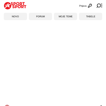
Prijava
Otvori profi
Ot
NOVO
FORUM
MOJE TEME
TABELE