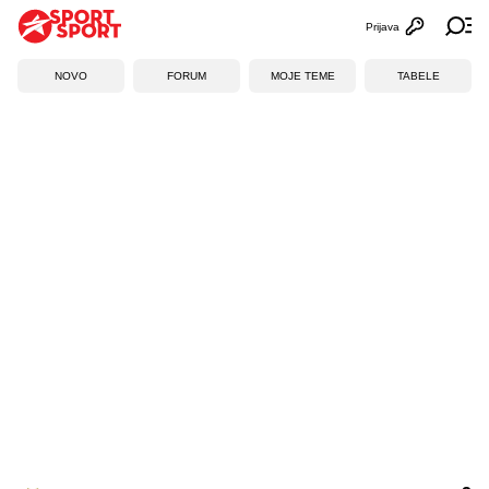
Prijava
Otvori profi
Ot
NOVO
FORUM
MOJE TEME
TABELE