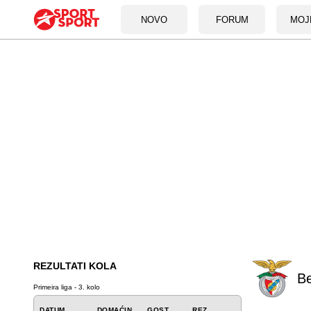
NOVO
FORUM
MOJ
REZULTATI KOLA
Be
Primeira liga - 3. kolo
DATUM
DOMAĆIN
GOST
REZ