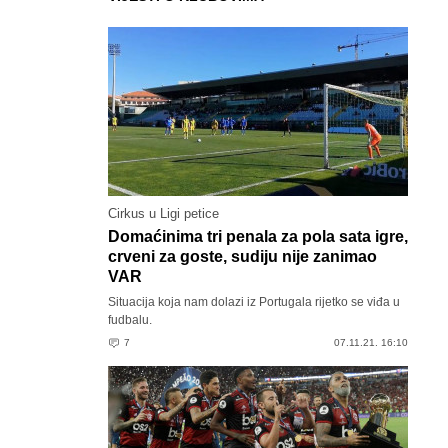
Cirkus u Ligi petice
Domaćinima tri penala za pola sata igre,
crveni za goste, sudiju nije zanimao
VAR
Situacija koja nam dolazi iz Portugala rijetko se viđa u
fudbalu.
7
07.11.21. 16:10