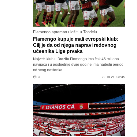
Flamengo spreman uložiti u Tondelu
Flamengo kupuje mali evropski klub:
Cilj je da od njega napravi redovnog
učesnika Lige prvaka
Najveći klub u Brazilu Flamengo ima čak 46 miliona
navijača i u posljednje dvije godine ima najbolji period
od svog nastanka.
3
29.10.21. 08:35