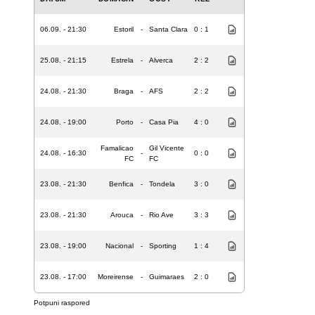
06.09. - 21:30
Estoril
-
Santa Clara
0 : 1
25.08. - 21:15
Estrela
-
Alverca
2 : 2
24.08. - 21:30
Braga
-
AFS
2 : 2
24.08. - 19:00
Porto
-
Casa Pia
4 : 0
Famalicao
Gil Vicente
24.08. - 16:30
-
0 : 0
FC
FC
23.08. - 21:30
Benfica
-
Tondela
3 : 0
23.08. - 21:30
Arouca
-
Rio Ave
3 : 3
23.08. - 19:00
Nacional
-
Sporting
1 : 4
23.08. - 17:00
Moreirense
-
Guimaraes
2 : 0
Potpuni raspored