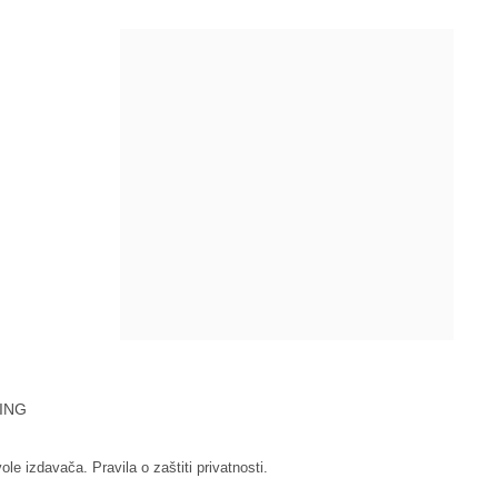
ING
vole izdavača.
Pravila o zaštiti privatnosti.