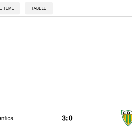
E TEME
TABELE
3
:
0
nfica