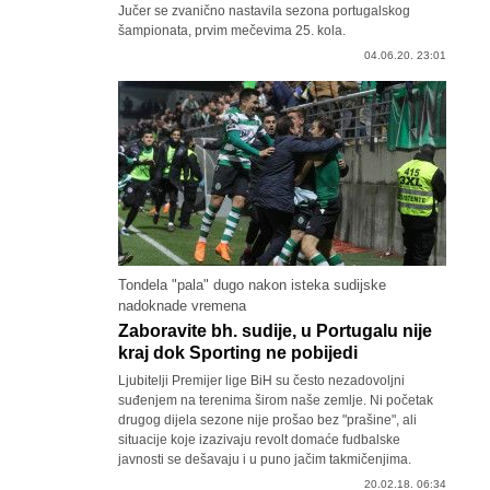
Jučer se zvanično nastavila sezona portugalskog
šampionata, prvim mečevima 25. kola.
04.06.20. 23:01
Tondela "pala" dugo nakon isteka sudijske
nadoknade vremena
Zaboravite bh. sudije, u Portugalu nije
kraj dok Sporting ne pobijedi
Ljubitelji Premijer lige BiH su često nezadovoljni
suđenjem na terenima širom naše zemlje. Ni početak
drugog dijela sezone nije prošao bez "prašine", ali
situacije koje izazivaju revolt domaće fudbalske
javnosti se dešavaju i u puno jačim takmičenjima.
20.02.18. 06:34