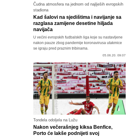
Čudna atmosfera na jednom od najlješih evropskih
stadiona
Kad šalovi na sjedištima i navijanje sa
razglasa zamijene desetine hiljada
navijača
U većini evropskih fudbalskih liga koje su nastavljene
nakon pauze zbog pandemije koronavirusa utakmice
se igraju pred praznim tribinama.
05.06.20. 09:07
Tondela odoljela na Lužu
Nakon večerašnjeg kiksa Benfice,
Porto će lakše podnijeti svoj