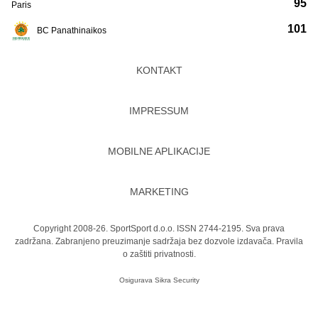
95
Paris
101
BC Panathinaikos
KONTAKT
IMPRESSUM
MOBILNE APLIKACIJE
MARKETING
Copyright 2008-26. SportSport d.o.o. ISSN 2744-2195. Sva prava
zadržana. Zabranjeno preuzimanje sadržaja bez dozvole izdavača.
Pravila
o zaštiti privatnosti.
Osigurava
Sikra Security