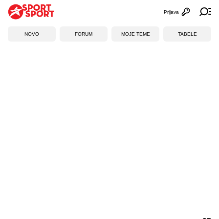
Prijava
Otvori profi
Ot
NOVO
FORUM
MOJE TEME
TABELE