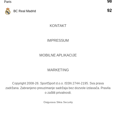
98
Paris
92
BC Real Madrid
KONTAKT
IMPRESSUM
MOBILNE APLIKACIJE
MARKETING
Copyright 2008-26. SportSport d.o.o. ISSN 2744-2195. Sva prava
zadržana. Zabranjeno preuzimanje sadržaja bez dozvole izdavača.
Pravila
o zaštiti privatnosti.
Osigurava
Sikra Security