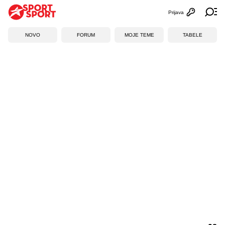
Prijava
Otvori profi
Ot
NOVO
FORUM
MOJE TEME
TABELE