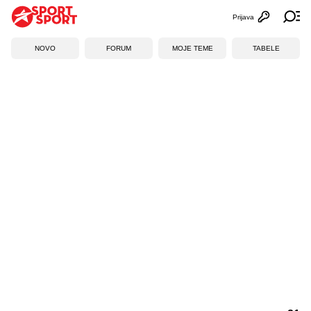
Prijava
Otvori profi
Ot
NOVO
FORUM
MOJE TEME
TABELE