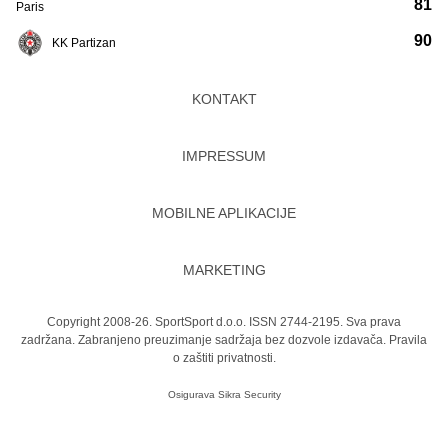
81
Paris
90
KK Partizan
KONTAKT
IMPRESSUM
MOBILNE APLIKACIJE
MARKETING
Copyright 2008-26. SportSport d.o.o. ISSN 2744-2195. Sva prava
zadržana. Zabranjeno preuzimanje sadržaja bez dozvole izdavača.
Pravila
o zaštiti privatnosti.
Osigurava
Sikra Security