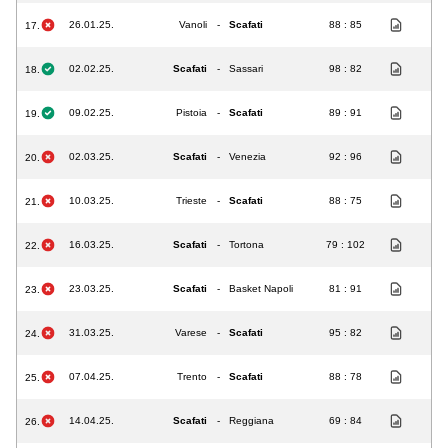
26.01.25.
Vanoli
-
Scafati
88 : 85
17.
02.02.25.
Scafati
-
Sassari
98 : 82
18.
09.02.25.
Pistoia
-
Scafati
89 : 91
19.
02.03.25.
Scafati
-
Venezia
92 : 96
20.
10.03.25.
Trieste
-
Scafati
88 : 75
21.
16.03.25.
Scafati
-
Tortona
79 : 102
22.
23.03.25.
Scafati
-
Basket Napoli
81 : 91
23.
31.03.25.
Varese
-
Scafati
95 : 82
24.
07.04.25.
Trento
-
Scafati
88 : 78
25.
14.04.25.
Scafati
-
Reggiana
69 : 84
26.