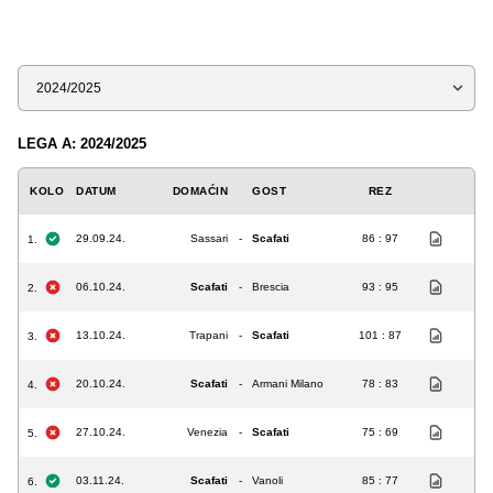
Sezona
LEGA A: 2024/2025
KOLO
DATUM
DOMAĆIN
GOST
REZ
29.09.24.
Sassari
-
Scafati
86 : 97
1.
06.10.24.
Scafati
-
Brescia
93 : 95
2.
13.10.24.
Trapani
-
Scafati
101 : 87
3.
20.10.24.
Scafati
-
Armani Milano
78 : 83
4.
27.10.24.
Venezia
-
Scafati
75 : 69
5.
03.11.24.
Scafati
-
Vanoli
85 : 77
6.