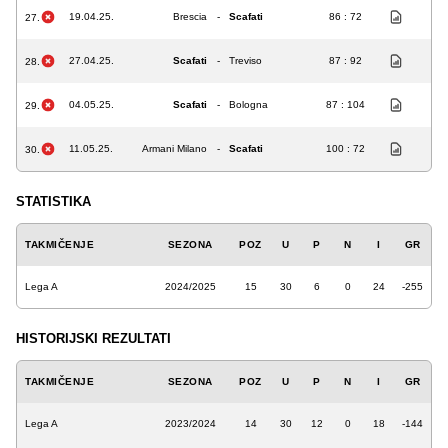
19.04.25.
Brescia
-
Scafati
86 : 72
27.
27.04.25.
Scafati
-
Treviso
87 : 92
28.
04.05.25.
Scafati
-
Bologna
87 : 104
29.
11.05.25.
Armani Milano
-
Scafati
100 : 72
30.
STATISTIKA
TAKMIČENJE
SEZONA
POZ
U
P
N
I
GR
Lega A
2024/2025
15
30
6
0
24
-255
HISTORIJSKI REZULTATI
TAKMIČENJE
SEZONA
POZ
U
P
N
I
GR
Lega A
2023/2024
14
30
12
0
18
-144