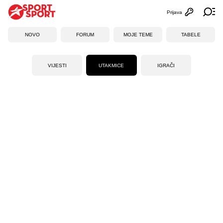
Prijava
Otvori profi
Ot
NOVO
FORUM
MOJE TEME
TABELE
VIJESTI
UTAKMICE
IGRAČI