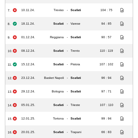
10.11.24.
Treviso
-
Scafati
104 : 75
7.
18.11.24.
Scafati
-
Varese
94 : 85
8.
01.12.24.
Reggiana
-
Scafati
90 : 57
9.
08.12.24.
Scafati
-
Trento
110 : 119
10.
15.12.24.
Scafati
-
Pistoia
107 : 102
11.
23.12.24.
Basket Napoli
-
Scafati
96 : 94
12.
29.12.24.
Bologna
-
Scafati
97 : 71
13.
05.01.25.
Scafati
-
Trieste
107 : 110
14.
12.01.25.
Tortona
-
Scafati
99 : 94
15.
20.01.25.
Scafati
-
Trapani
66 : 83
16.