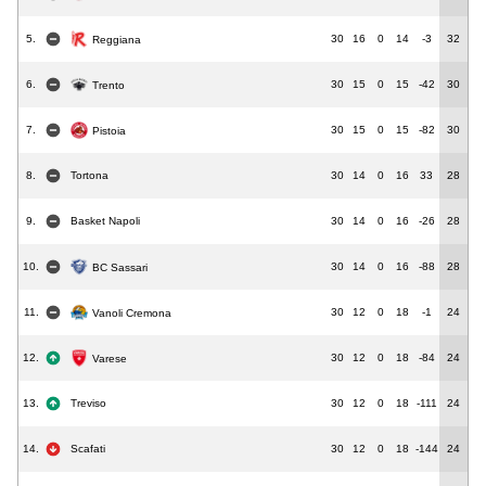
5.
30
16
0
14
-3
32
Reggiana
6.
30
15
0
15
-42
30
Trento
7.
30
15
0
15
-82
30
Pistoia
8.
Tortona
30
14
0
16
33
28
9.
Basket Napoli
30
14
0
16
-26
28
10.
30
14
0
16
-88
28
BC Sassari
11.
30
12
0
18
-1
24
Vanoli Cremona
12.
30
12
0
18
-84
24
Varese
13.
Treviso
30
12
0
18
-111
24
14.
Scafati
30
12
0
18
-144
24