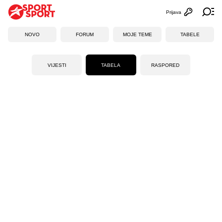
Prijava
Otvori profi
Ot
NOVO
FORUM
MOJE TEME
TABELE
VIJESTI
TABELA
RASPORED