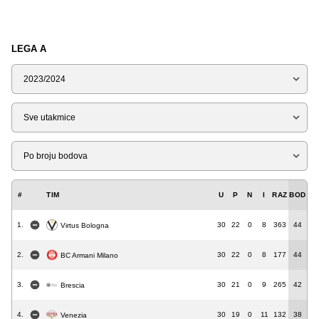
LEGA A
Sezona
Tip
Liga
#
TIM
U
P
N
I
RAZ
BOD
1.
30
22
0
8
363
44
Virtus Bologna
2.
30
22
0
8
177
44
BC Armani Milano
3.
30
21
0
9
265
42
Brescia
4.
30
19
0
11
132
38
Venezia