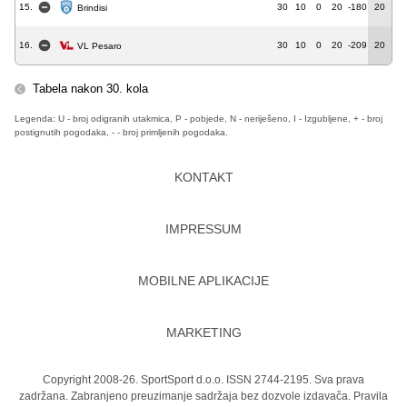
15.
30
10
0
20
-180
20
Brindisi
16.
30
10
0
20
-209
20
VL Pesaro
Tabela nakon 30. kola
Legenda: U - broj odigranih utakmica, P - pobjede, N - neriješeno, I - Izgubljene, + - broj
postignutih pogodaka, - - broj primljenih pogodaka.
KONTAKT
IMPRESSUM
MOBILNE APLIKACIJE
MARKETING
Copyright 2008-26. SportSport d.o.o. ISSN 2744-2195. Sva prava
zadržana. Zabranjeno preuzimanje sadržaja bez dozvole izdavača.
Pravila