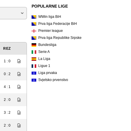
POPULARNE LIGE
WWin liga BiH
Prva liga Federacije BiH
Premier league
Prva liga Republike Srpske
Bundesliga
REZ
Serie A
La Liga
1 : 0
Ligue 1
Liga prvaka
0 : 2
Svjetsko prvenstvo
4 : 1
2 : 0
3 : 2
2 : 0