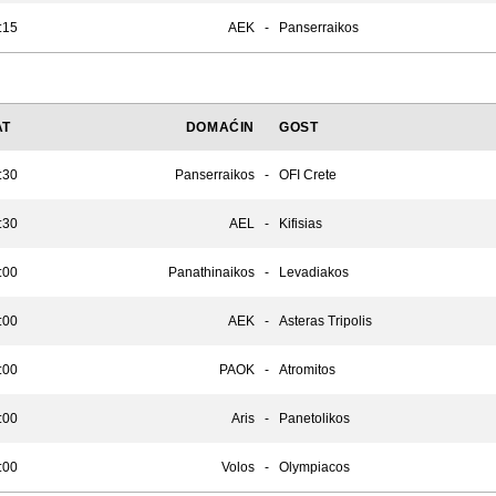
:15
AEK
-
Panserraikos
AT
DOMAĆIN
GOST
:30
Panserraikos
-
OFI Crete
:30
AEL
-
Kifisias
:00
Panathinaikos
-
Levadiakos
:00
AEK
-
Asteras Tripolis
:00
PAOK
-
Atromitos
:00
Aris
-
Panetolikos
:00
Volos
-
Olympiacos