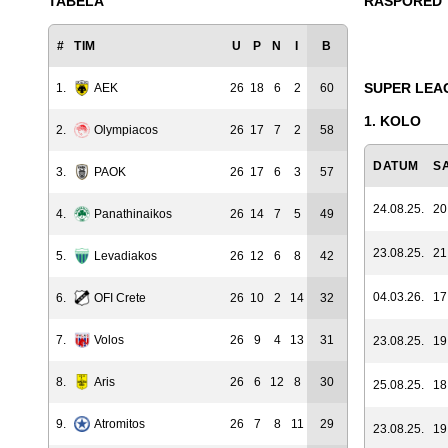
TABELA
RASPORED
#
TIM
U
P
N
I
B
SUPER LEA
1.
AEK
26
18
6
2
60
1. KOLO
2.
Olympiacos
26
17
7
2
58
DATUM
S
3.
PAOK
26
17
6
3
57
24.08.25.
20
4.
Panathinaikos
26
14
7
5
49
23.08.25.
21
5.
Levadiakos
26
12
6
8
42
04.03.26.
17
6.
OFI Crete
26
10
2
14
32
7.
Volos
26
9
4
13
31
23.08.25.
19
8.
Aris
26
6
12
8
30
25.08.25.
18
9.
Atromitos
26
7
8
11
29
23.08.25.
19