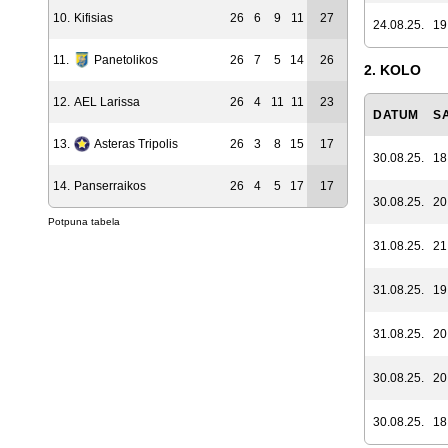
10.
Kifisias
26
6
9
11
27
24.08.25.
19
11.
Panetolikos
26
7
5
14
26
2. KOLO
12.
AEL Larissa
26
4
11
11
23
DATUM
S
13.
Asteras Tripolis
26
3
8
15
17
30.08.25.
18
14.
Panserraikos
26
4
5
17
17
30.08.25.
20
Potpuna tabela
31.08.25.
21
31.08.25.
19
31.08.25.
20
30.08.25.
20
30.08.25.
18