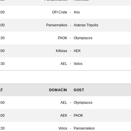
:00
OFI Crete
-
Aris
:00
Panserraikos
-
Asteras Tripolis
:30
PAOK
-
Olympiacos
:00
Kifisias
-
AEK
:30
AEL
-
Volos
AT
DOMAĆIN
GOST
:00
AEL
-
Olympiacos
:00
AEK
-
PAOK
:30
Volos
-
Panserraikos