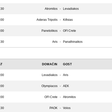
:30
Atromitos
-
Levadiakos
:00
Asteras Tripolis
-
Kifisias
:00
Panetolikos
-
OFI Crete
:30
Aris
-
Panathinaikos
AT
DOMAĆIN
GOST
:00
Levadiakos
-
Aris
:00
Olympiacos
-
AEK
:00
OFI Crete
-
Atromitos
:30
PAOK
-
Volos