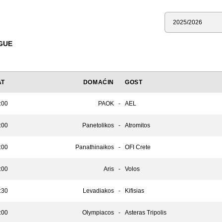
Sezona
GUE
AT
DOMAĆIN
GOST
:00
PAOK
-
AEL
:00
Panetolikos
-
Atromitos
:00
Panathinaikos
-
OFI Crete
:00
Aris
-
Volos
:30
Levadiakos
-
Kifisias
:00
Olympiacos
-
Asteras Tripolis