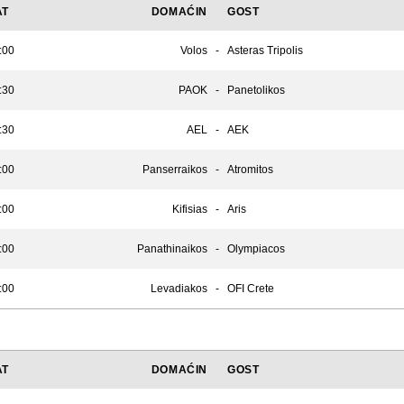
AT
DOMAĆIN
GOST
:00
Volos
-
Asteras Tripolis
:30
PAOK
-
Panetolikos
:30
AEL
-
AEK
:00
Panserraikos
-
Atromitos
:00
Kifisias
-
Aris
:00
Panathinaikos
-
Olympiacos
:00
Levadiakos
-
OFI Crete
AT
DOMAĆIN
GOST