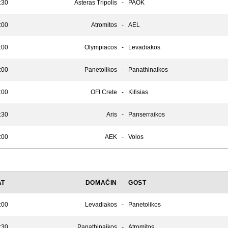
:30
Asteras Tripolis
-
PAOK
:00
Atromitos
-
AEL
:00
Olympiacos
-
Levadiakos
:00
Panetolikos
-
Panathinaikos
:00
OFI Crete
-
Kifisias
:30
Aris
-
Panserraikos
:00
AEK
-
Volos
AT
DOMAĆIN
GOST
:00
Levadiakos
-
Panetolikos
:30
Panathinaikos
-
Atromitos