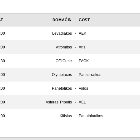
AT
DOMAĆIN
GOST
:00
Levadiakos
-
AEK
:00
Atromitos
-
Aris
:30
OFI Crete
-
PAOK
:00
Olympiacos
-
Panserraikos
:00
Panetolikos
-
Volos
:00
Asteras Tripolis
-
AEL
:00
Kifisias
-
Panathinaikos